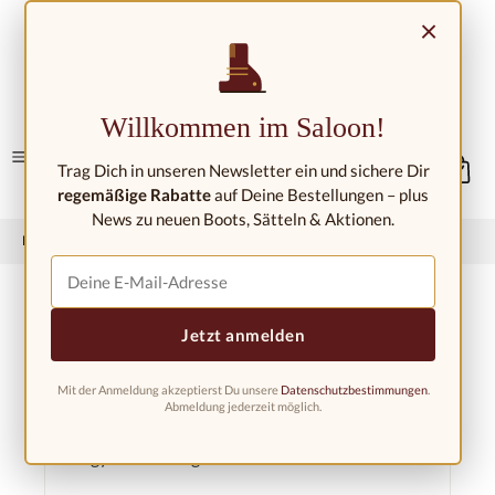
Skip to main content
×
Contact/Locations
Willkommen im Saloon!
Trag Dich in unseren Newsletter ein und sichere Dir
regemäßige Rabatte
auf Deine Bestellungen – plus
News zu neuen Boots, Sätteln & Aktionen.
Home
Horse
Horse rugs
Jetzt anmelden
Mit der Anmeldung akzeptierst Du unsere
Datenschutzbestimmungen
.
Filter products
Abmeldung jederzeit möglich.