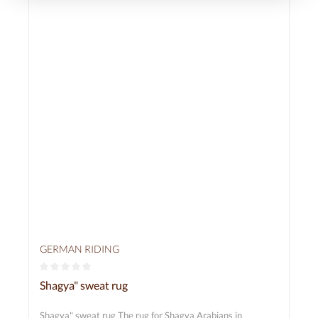
GERMAN RIDING
Average rating of 0 out of 5 stars
Shagya" sweat rug
Shagya" sweat rug The rug for Shagya Arabians in