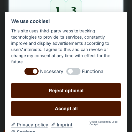
1
3
We use cookies!
Bäume gepflanzt – regional, nachhaltig, transparent.
This site uses third-party website tracking
technologies to provide its services, constantly
improve and display advertisements according to
users' interests. I agree to this and can revoke or
change my consent at any time with effect for the
future.
Necessary
Functional
Reject optional
Accept all
Alle Preise inkl. gesetzl. Mehrwertsteuer zzgl.
Versandkosten
und ggf. Nachnahmegebühren, wenn nicht
Cookie Consent by Legal
Privacy policy
Imprint
Cockpit
anders angegeben.
Settings