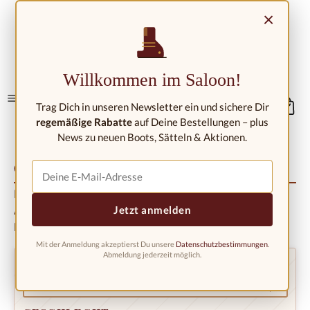
Zum Hauptinhalt springen
×
Kontakt/Standorte
Willkommen im Saloon!
Trag Dich in unseren Newsletter ein und sichere Dir
regemäßige Rabatte
auf Deine Bestellungen – plus
News zu neuen Boots, Sätteln & Aktionen.
Größenberatung
Finden Sie den richtigen Stiefel – wählen Sie Kategorie und
Jetzt anmelden
Artikel, um den individuellen Größenhinweis angezeigt zu
bekommen.
Mit der Anmeldung akzeptierst Du unsere
Datenschutzbestimmungen
.
Abmeldung jederzeit möglich.
KATEGORIE
*