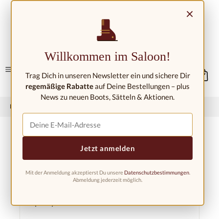
Zum Hauptinhalt springen
×
Kontakt/Standorte
Willkommen im Saloon!
Trag Dich in unseren Newsletter ein und sichere Dir
regemäßige Rabatte
auf Deine Bestellungen – plus
News zu neuen Boots, Sätteln & Aktionen.
Home
Pferd
Stallbedarf
sonstiges
Jetzt anmelden
Mit der Anmeldung akzeptierst Du unsere
Datenschutzbestimmungen
.
Produkte filtern
Abmeldung jederzeit möglich.