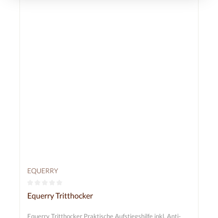
EQUERRY
Durchschnittliche Bewertung von 0 von 5 Sternen
Equerry Tritthocker
Equerry Tritthocker Praktische Aufstiegshilfe inkl. Anti-