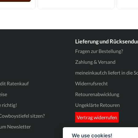
Details: 
und ange
überzoge
28-35,5
Lieferung und Rücksendu
Fragen zur Bestellung?
Zahlung & Versand
meineinkauf.ch liefert in die 
dit Ratenkauf
Widerrufsrecht
ise
Retourenabwicklung
 richtig!
Ungeklärte Retouren
owboystiefel sitzen?
Vertrag widerrufen
um Newsletter
We use cookies!