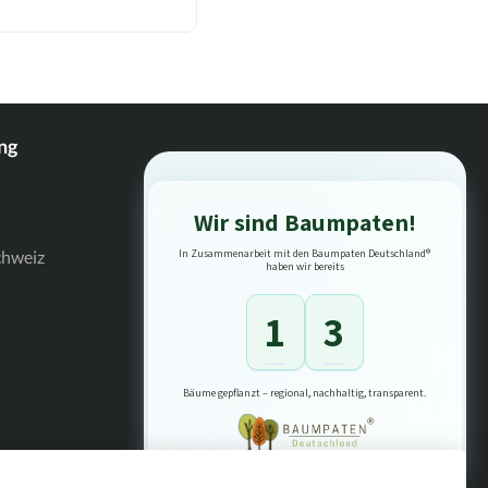
Formstabil mit abriebfestem
nehmen Vliesmaterial
n. Größen: UK 10-13 / 1-3 /
ng
Wir sind Baumpaten!
Schweiz
In Zusammenarbeit mit den Baumpaten Deutschland®
haben wir bereits
1
3
Bäume gepflanzt – regional, nachhaltig, transparent.