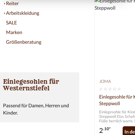
Reiter
Arbeitskleidung
SALE
Marken
Größenberatung
Einlegesohlen für
JOMA
Westernstiefel
Durchschnittlich
Einlegesohle für
Steppwoll
Passend für Damen, Herren und
Einlegesohle für Kin
Kinder.
Steppwoll Das Schafwollvlies hält die
Füße herrlich warm. 
polsterweicher Natu
2
.10*
Latexschaumunterlag
In d