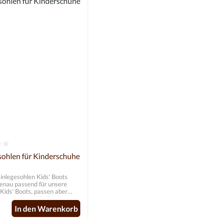
ernen
hnittliche Bewertung von 0 von 5 Sternen
sohlen für Kinderschuhe
inlegesohlen Kids' Boots
Kids' Boots, passen aber
Boots anderer Marken
 EVA, Stärke (3 mm)
In den Warenkorb
chwarz mit Tiermuster