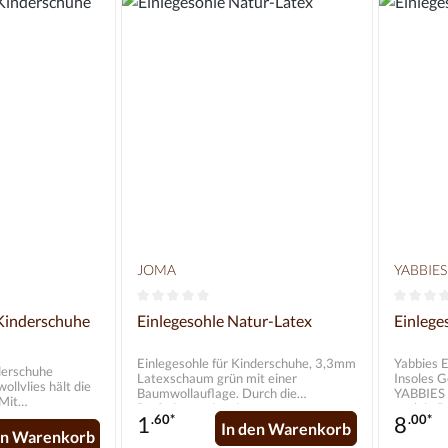
JOMA
YABBIES
e Bewertung von 0 von 5 Sternen
Durchschnittliche Bewertung von 0 von 5 St
Durchsc
 Kinderschuhe
Einlegesohle Natur-Latex
Einlege
Einlegesohle für Kinderschuhe, 3,3mm
Yabbies E
derschuhe
Latexschaum grün mit einer
Insoles Genau passend für unsere
Baumwollauflage. Durch die
YABBIES 
Mit
Perforierung ist eine gute
auch in 
r-
1
.60*
8
.00*
Luftzirkulation gewährleistet. Ca. 3,3
Material:
In den Warenkorb
e, rutschfest.
en Warenkorb
mm stark
Farbe: S