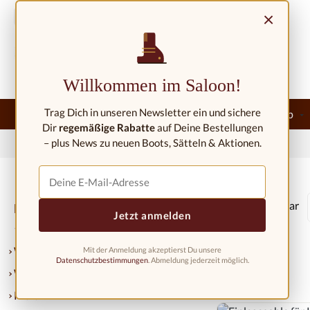
m Hauptinhalt springen
Zur Suche springen
Zur Hauptnavigation springen
×
Kontakt/Standorte
Willkommen im Saloon!
Trag Dich in unseren Newsletter ein und sichere
Home
★Neu★
Westernmode
Westernreitershop
Dir
regemäßige Rabatte
auf Deine Bestellungen
– plus News zu neuen Boots, Sätteln & Aktionen.
Home
Westernmode
Accessoires
Einlegesohlen
Sofort lieferbar
Kategorien
Jetzt anmelden
★Neu★
Westernmode
Mit der Anmeldung akzeptierst Du unsere
Datenschutzbestimmungen
. Abmeldung jederzeit möglich.
Westernreitershop
Pferd