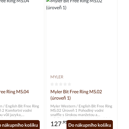
MYLER
odnocení 0 z 5 hvězd
Průměrné hodnocení 0 z 5 hvězd
Free Ring MS.04
Myler Bit Free Ring MS.02
(úroveň 1)
 / English Bit Free Ring
Myler Western / English Bit Free Ring
MS.02 Úroveň 1 Pohodlný vodní
ou vůlí jazyka,
snaffle s širokou manžetou a
žkami a širokou
měděnými vložkami. Náustek = 02 /
127
.95*
nerezová ocel / 11 mm Lícnice =
 nákupního košíku
Do nákupního košíku
Lícnice = volný kroužek
volný kroužek / 70 mm