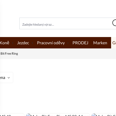
Koně
Jezdec
Pracovní oděvy
PRODEJ
Marken
G
 Bit Free Ring
ena