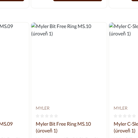
dle LPO 21.01.2015 pro skokové a
/ 70 mm
cross-country třídy A-L.
MYLER
MYLER
 0 z 5 hvězd
Průměrné hodnocení 0 z 5 hvězd
Průměrné h
 MS.09
Myler Bit Free Ring MS.10
Myler C-Sl
(úroveň 1)
(úroveň 1)