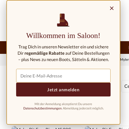
ejít na hlavní obsah
Přeskočit na vyhledávání
Přeskočit na hlavní navigaci
×
Kontakt/umístění
Willkommen im Saloon!
Trag Dich in unseren Newsletter ein und sichere
Domů
Nový
Západní móda
Westernová jízdárna
Dir
regemäßige Rabatte
auf Deine Bestellungen
– plus News zu neuen Boots, Sätteln & Aktionen.
Domů
Westernová jízdárna
Západní kousky
Myler Bits
Myler
Immediately available
Výrobce
Velikost
C
Jetzt anmelden
Mit der Anmeldung akzeptierst Du unsere
Datenschutzbestimmungen
. Abmeldung jederzeit möglich.