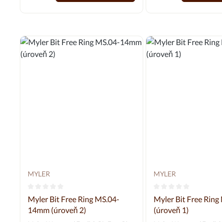
Vyhovuje FN dle LPO 21.01.2015
pro skokové a cross-country třídy A-
L. *Cyprium obsahuje nejméně 86 %
mědi a 2 % železa. Zaručeně
neobsahuje nikl a zinek !!!
MYLER
MYLER
Průměrné hodnocení 0 z 5 hvězd
Průměrné hodnocení
Myler Bit Free Ring MS.04-
Myler Bit Free Ring
14mm (úroveň 2)
(úroveň 1)