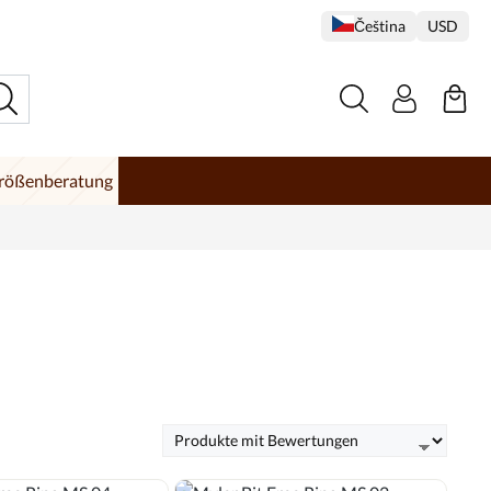
Čeština
USD
rößenberatung