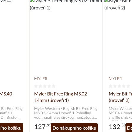
MYLER
MYLER
 0 z 5 hvězd
Průměrné hodnocení 0 z 5 hvězd
Průměrné h
 MS.40
Myler Bit Free Ring MS.02-
Myler Bit 
14mm (úroveň 1)
(úroveň 2)
 Bit Free Ring
Myler Western / English Bit Free Ring
Myler Western
MS.02-14mm Úroveň 1 Pohodlný
MS.04 Úroveň 2 Komfortní vodní
r. Bristol)
vodní snaffle se širokou manžetou a
snaffle s nízk
ek =
měděnými vložkami. Náustek = 02 /
měděnými vlo
127
.95*
132
.50*
 mm Lícnice =
nerezová ocel / 14 mm Lícnice =
manžetou. Náustek = 04 / nerezová
ího košíku
Do nákupního košíku
Do
volný kroužek / 70 mm Vyhovuje FN
ocel / 11 mm 