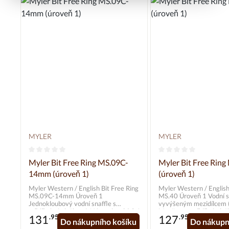
MYLER
MYLER
Průměrné hodnocení 0 z 5 hvězd
Průměrné hodnocení
Myler Bit Free Ring MS.09C-
Myler Bit Free Ring
14mm (úroveň 1)
(úroveň 1)
Myler Western / English Bit Free Ring
Myler Western / English
MS.09C-14mm Úroveň 1
MS.40 Úroveň 1 Vodní snaffle s
Jednokloubový vodní snaffle s
vyvýšeným mezidílcem (D
měděnými vložkami. Náustek = 09C /
Manžeta a měděné vložky Náust
131
.95*
127
.95*
cypřiš / 14 mm Lícnice = volný
40 / nerezová ocel / 11
Do nákupního košíku
Do nákupn
kroužek / nerezová ocel / 70 mm
volný kroužek / 70 mm