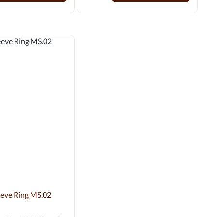
odnocení 0 z 5 hvězd
eeve Ring MS.02