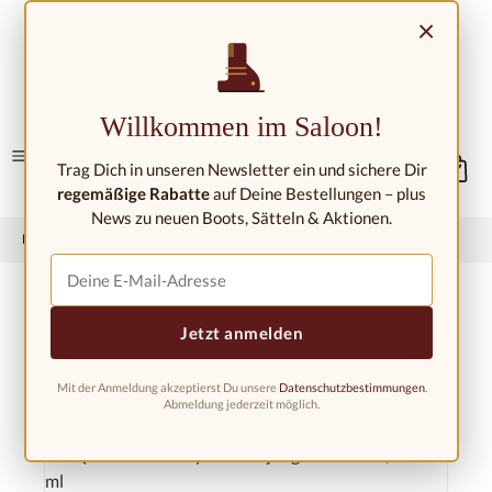
Přejít na hlavní obsah
×
Kontakt/umístění
Willkommen im Saloon!
Trag Dich in unseren Newsletter ein und sichere Dir
regemäßige Rabatte
auf Deine Bestellungen – plus
News zu neuen Boots, Sätteln & Aktionen.
Domů
Koně
Péče o koně
Péče o nohy, chladivý gel
Jetzt anmelden
Mit der Anmeldung akzeptierst Du unsere
Datenschutzbestimmungen
.
Filtr
Abmeldung jederzeit möglich.