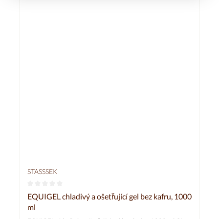
STASSSEK
Průměrné hodnocení 0 z 5 hvězd
EQUIGEL chladivý a ošetřující gel bez kafru, 1000
ml