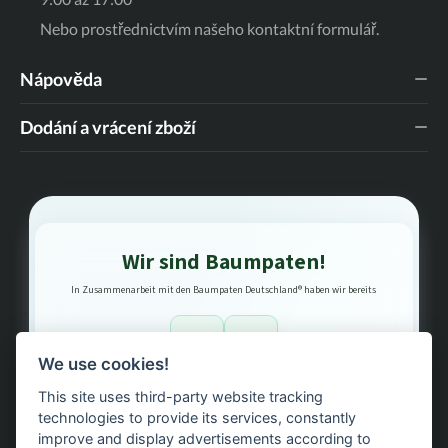
potěší svým uvolňujícím a zklidňujícím účinkem.
Nebo prostřednictvím našeho
kontaktní formulář
.
Nápověda
Dodání a vrácení zboží
Wir sind Baumpaten!
In Zusammenarbeit mit den Baumpaten Deutschland® haben wir bereits
1
3
We use cookies!
This site uses third-party website tracking
Bäume gepflanzt – regional, nachhaltig, transparent.
technologies to provide its services, constantly
improve and display advertisements according to