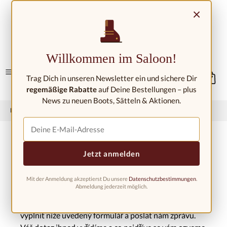
Přejít na hlavní obsah
×
Kontakt/umístění
Willkommen im Saloon!
Trag Dich in unseren Newsletter ein und sichere Dir
regemäßige Rabatte
auf Deine Bestellungen – plus
News zu neuen Boots, Sätteln & Aktionen.
Domů
Dodání a vrácení zboží
Máte dotazy ohledně objednávání?
Fragen zur Bestellung
Jetzt anmelden
Mit der Anmeldung akzeptierst Du unsere
Datenschutzbestimmungen
.
Abmeldung jederzeit möglich.
Ahoj! Pokud máte dotaz ohledně objednávky,
dopravy nebo vrácení zboží,
není problém! Stačí
vyplnit níže uvedený formulář a poslat nám zprávu.