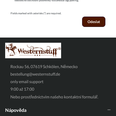
všeobecné obchodní podmínky %toSmodalTagOpen%g.
*
Fields marked with asterisks (*) are required.
Odeslat
Rockau 56, 07619 Schkölen, Německo
bestellung@westernstuff.de
only email support
9:00 až 17:00
Nebo prostřednictvím našeho
kontaktní formulář
.
Nápověda