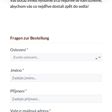
Váš dotaz ihned vyřídíme a co nejdříve se vám ozveme,
abychom vás co nejdříve dostali zpět do sedla!
Fragen zur Bestellung
Oslovení
*
Jméno
*
Příjmení
*
Vaše e-mailová adresa
*