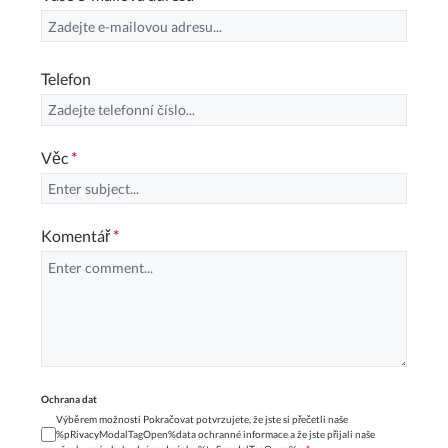
Telefon
Věc
*
Komentář
*
Ochrana dat
Výběrem možnosti Pokračovat potvrzujete, že jste si přečetli naše
%pRivacyModalTagOpen%data ochranné informace a že jste přijali naše