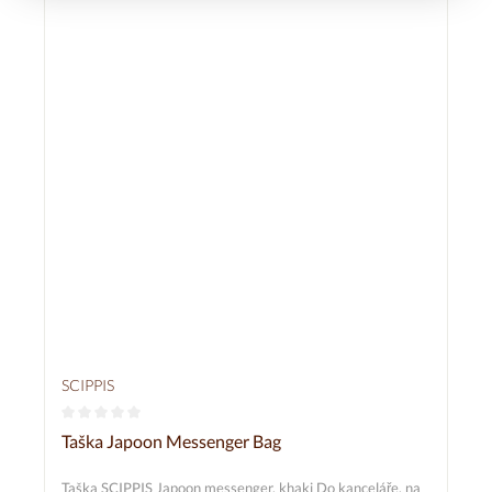
SCIPPIS
Průměrné hodnocení 0 z 5 hvězd
Taška Japoon Messenger Bag
Taška SCIPPIS Japoon messenger, khaki Do kanceláře, na