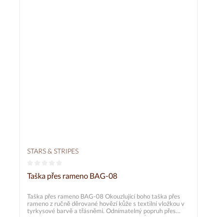
STARS & STRIPES
Průměrné hodnocení 0 z 5 hvězd
Taška přes rameno BAG-08
Taška přes rameno BAG-08 Okouzlující boho taška přes
rameno z ručně děrované hovězí kůže s textilní vložkou v
tyrkysové barvě a třásněmi. Odnímatelný popruh přes