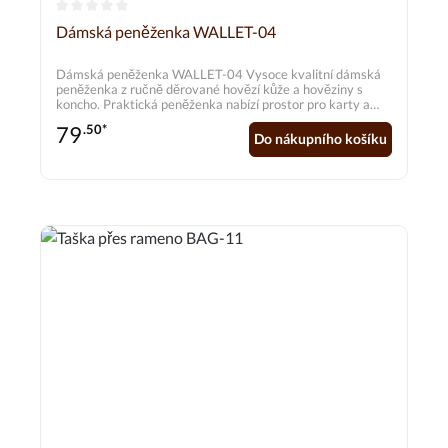
Průměrné hodnocení 0 z 5 hvězd
Dámská peněženka WALLET-04
Dámská peněženka WALLET-04 Vysoce kvalitní dámská
peněženka z ručně děrované hovězí kůže a hověziny s
koncho. Praktická peněženka nabízí prostor pro karty a
bankovky a také bezpečnost díky přihrádce na zip na
79
.50*
mince.
Do nákupního košíku