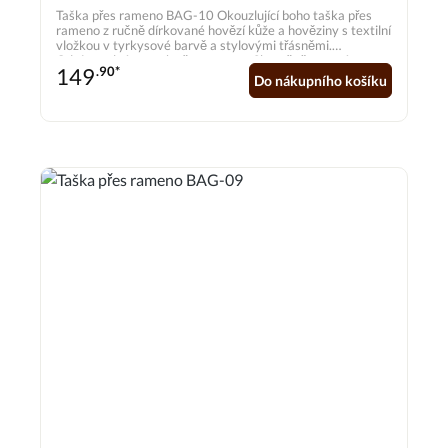
Taška přes rameno BAG-10 Okouzlující boho taška přes
rameno z ručně dírkované hovězí kůže a hověziny s textilní
vložkou v tyrkysové barvě a stylovými třásněmi.
Odnímatelný popruh přes rameno. Skutečně upoutá
149
.90*
pozornost díky výrazným barevným akcentům v aztéckém
Do nákupního košíku
stylu. Rozměry cca 25,4 x 22,9 cm