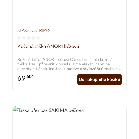
STARS & STRIPES
Průměrné hodnocení 0 z 5 hvězd
Kožená taška ANOKI béžová
Kožená taška ANOKI béžová Okouzlující malá kožená
taška. Lze ji připevnit k opasku a má efektní barevné
akcenty a třásně. Indiánské motivy a stylové šněrování z ní
dělají opravdový poutač na oči. K dispozici také v hnědé a
69
.50*
černé barvě
Do nákupního košíku