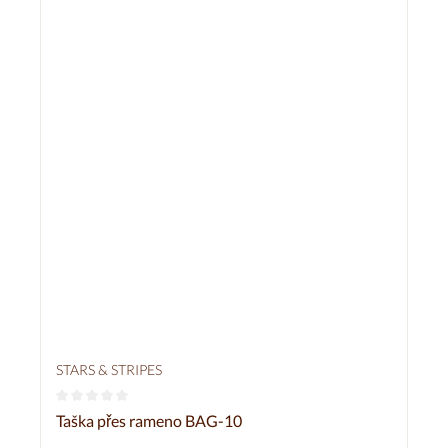
STARS & STRIPES
Průměrné hodnocení 0 z 5 hvězd
Taška přes rameno BAG-10