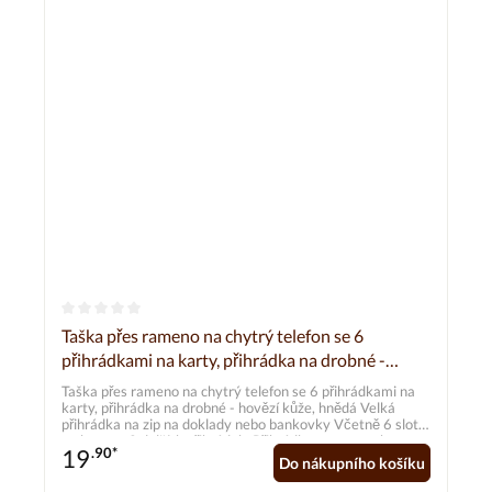
Průměrné hodnocení 0 z 5 hvězd
Taška přes rameno na chytrý telefon se 6
přihrádkami na karty, přihrádka na drobné -
hovězí kůže
Taška přes rameno na chytrý telefon se 6 přihrádkami na
karty, přihrádka na drobné - hovězí kůže, hnědá Velká
přihrádka na zip na doklady nebo bankovky Včetně 6 slotů
na karty a 2 dalších přihrádek. Přihrádka na smartphone se
19
.90*
zapínáním na druk vhodná pro všechny standardní velikosti
Do nákupního košíku
(viz rozměry přihrádky na smartphone). Nastavitelný
ramenní popruh od cca 70,0 cm do 140,0 cm celkové délky