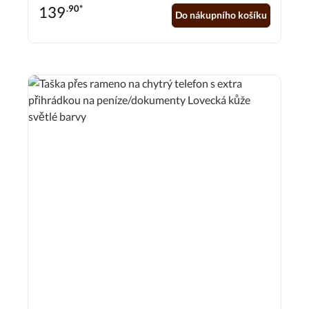
rameno. Díky výrazným barevným akcentům v aztéckém
139
.90*
stylu upoutá pozornost. Rozměry cca 38 x 35,6 cm
Do nákupního košíku