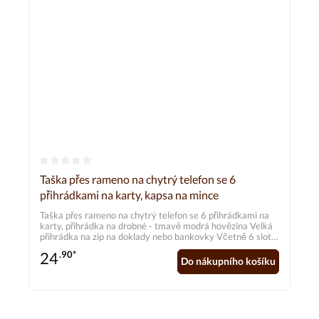
Průměrné hodnocení 0 z 5 hvězd
Taška přes rameno na chytrý telefon se 6
přihrádkami na karty, kapsa na mince
Taška přes rameno na chytrý telefon se 6 přihrádkami na
karty, přihrádka na drobné - tmavě modrá hovězina Velká
přihrádka na zip na doklady nebo bankovky Včetně 6 slotů
na karty a 2 dalších přihrádek. Přihrádka na smartphone se
24
.90*
zapínáním na druk vhodná pro všechny standardní velikosti
Do nákupního košíku
(viz rozměry přihrádky na smartphone). Nastavitelný
ramenní popruh o celkové délce cca 70,0 cm až 140,0 cm
Materiál: hovězí kůže Vnější rozměry: cca 20,0 x 13,0 cm
Přihrádka na smartphone: cca 17,0 x 8,0 cm