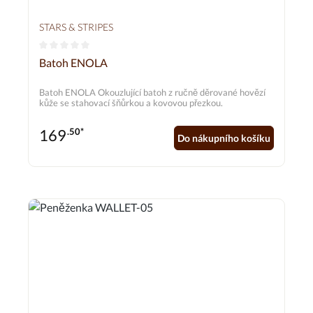
STARS & STRIPES
Průměrné hodnocení 0 z 5 hvězd
Batoh ENOLA
Batoh ENOLA Okouzlující batoh z ručně děrované hovězí
kůže se stahovací šňůrkou a kovovou přezkou.
169
.50*
Do nákupního košíku