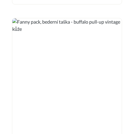
Materiál: hovězí kůže Vnější rozměry: cca 20,0 x 13,0 cm
Přihrádka na smartphone: cca 17,0 x 8,0 cm