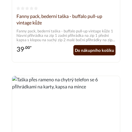
Průměrné hodnocení 0 z 5 hvězd
Fanny pack, bederní taška - buffalo pull-up
vintage kůže
Fanny pack, bederní taška - buffalo pull-up vintage kůže 1
hlavní přihrádka na zip 1 zadní přihrádka na zip 1 přední
kapsa s klopou na suchý zip 2 malé boční přihrádky na zip
Délkově nastavitelný bederní popruh Rozměry: přibližně
39
.00*
34,0 x 15,0 cm Materiál: buvolí kůže (olejovaná a
Do nákupního košíku
voskovaná)