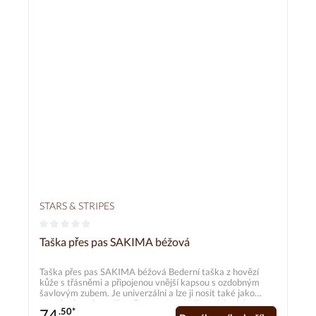
STARS & STRIPES
Průměrné hodnocení 0 z 5 hvězd
Taška přes pas SAKIMA béžová
Taška přes pas SAKIMA béžová Bederní taška z hovězí
kůže s třásněmi a připojenou vnější kapsou s ozdobným
šavlovým zubem. Je univerzální a lze ji nosit také jako
crossbody nebo tašku přes rameno. K dispozici také v
74
.50*
černé nebo hnědé barvě