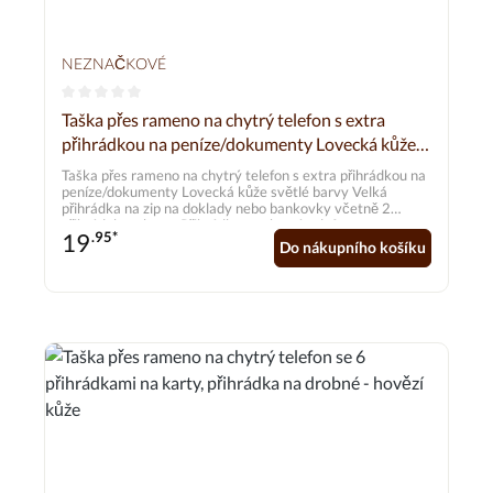
NEZNAČKOVÉ
Průměrné hodnocení 0 z 5 hvězd
Taška přes rameno na chytrý telefon s extra
přihrádkou na peníze/dokumenty Lovecká kůže
světlé barvy
Taška přes rameno na chytrý telefon s extra přihrádkou na
peníze/dokumenty Lovecká kůže světlé barvy Velká
přihrádka na zip na doklady nebo bankovky včetně 2
přihrádek na karty Přihrádka na chytrý telefon se
19
.95*
zapínáním na druk vhodná pro všechny standardní velikosti
Do nákupního košíku
(viz rozměry přihrádky na chytrý telefon) Textilní ramenní
popruh s nastavitelnou celkovou délkou od cca 80,0 cm do
150,0 cm Materiál: lovecká kůže Vnější rozměry: 18,5 x
10,0 cm Přihrádka na smartphone: 16,0 x 8,0 cm