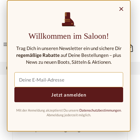
Přejít na hlavní obsah
×
Kontakt/umístění
Willkommen im Saloon!
Trag Dich in unseren Newsletter ein und sichere Dir
regemäßige Rabatte
auf Deine Bestellungen – plus
News zu neuen Boots, Sätteln & Aktionen.
Domů
Západní móda
Příslušenství
Tašky
Jetzt anmelden
Mit der Anmeldung akzeptierst Du unsere
Datenschutzbestimmungen
.
Filtr
Abmeldung jederzeit möglich.