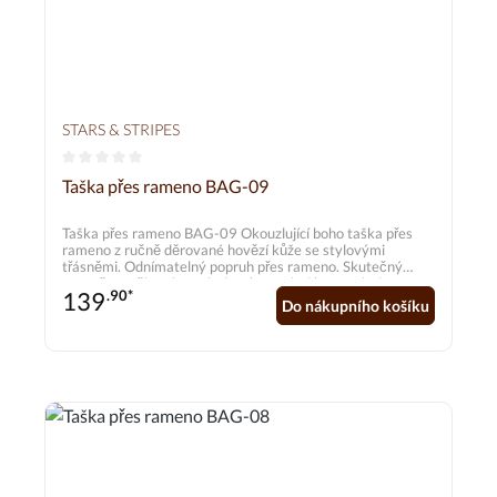
STARS & STRIPES
Průměrné hodnocení 0 z 5 hvězd
Taška přes rameno BAG-09
Taška přes rameno BAG-09 Okouzlující boho taška přes
rameno z ručně děrované hovězí kůže se stylovými
třásněmi. Odnímatelný popruh přes rameno. Skutečný
poutač na oči s výraznými tyrkysovými barevnými
139
.90*
akcenty v boho vzhledu. Rozměry cca 30,5 x 21,6 cm
Do nákupního košíku