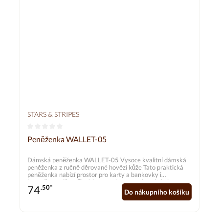
STARS & STRIPES
Průměrné hodnocení 0 z 5 hvězd
Peněženka WALLET-05
Dámská peněženka WALLET-05 Vysoce kvalitní dámská
peněženka z ručně děrované hovězí kůže Tato praktická
peněženka nabízí prostor pro karty a bankovky i
bezpečnost díky přihrádce na mince uzavíratelné zipem.
74
.50*
Do nákupního košíku