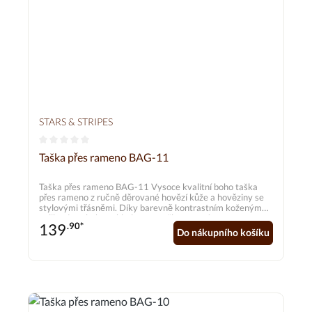
STARS & STRIPES
Průměrné hodnocení 0 z 5 hvězd
Taška přes rameno BAG-11
Taška přes rameno BAG-11 Vysoce kvalitní boho taška
přes rameno z ručně děrované hovězí kůže a hověziny se
stylovými třásněmi. Díky barevně kontrastním koženým
aplikacím v boho vzhledu tato taška upoutá pozornost.
139
.90*
Shoduje se s kabelkou WALLET -05 Rozměry cca 30,5 x
Do nákupního košíku
29 cm