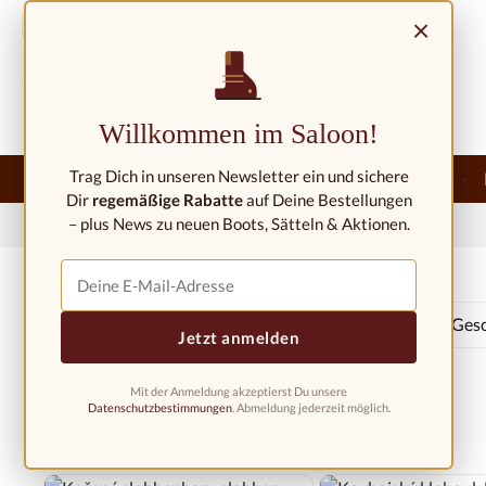
ejít na hlavní obsah
Přeskočit na vyhledávání
Přeskočit na hlavní navigaci
×
Kontakt/umístění
Willkommen im Saloon!
Trag Dich in unseren Newsletter ein und sichere
Domů
Nový
Západní móda
Westernová jízdárna
Dir
regemäßige Rabatte
auf Deine Bestellungen
– plus News zu neuen Boots, Sätteln & Aktionen.
Domů
Nový
Immediately available
Výrobce
Barva
Gesc
Jetzt anmelden
Mit der Anmeldung akzeptierst Du unsere
Datenschutzbestimmungen
. Abmeldung jederzeit möglich.