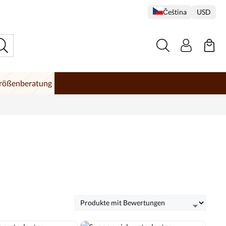
Čeština
USD
rößenberatung