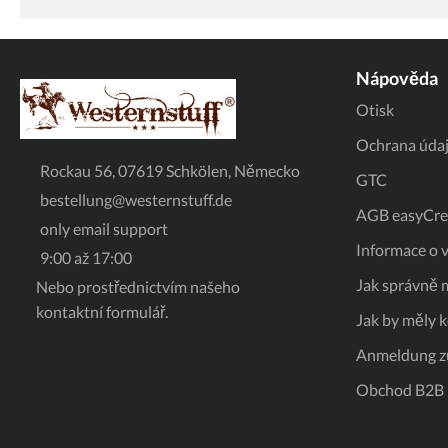
Nápověda
Otisk
Ochrana úda
Rockau 56, 07619 Schkölen, Německo
GTC
bestellung@westernstuff.de
AGB easyCred
only email support
Informace o v
9:00 až 17:00
Jak správně m
Nebo prostřednictvím našeho
kontaktní formulář
.
Jak by měly 
Anmeldung z
Obchod B2B