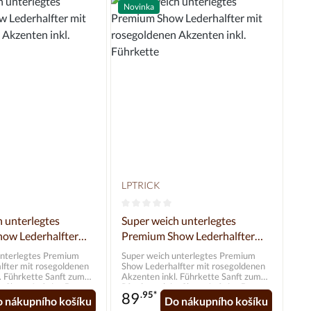
Novinka
LPTRICK
odnocení 0 z 5 hvězd
Průměrné hodnocení 0 z 5 hvězd
h unterlegtes
Super weich unterlegtes
ow Lederhalfter
Premium Show Lederhalfter
ldenen Akzenten
mit rosegoldenen Akzenten
unterlegtes Premium
Super weich unterlegtes Premium
ette
inkl. Führkette
lfter mit rosegoldenen
Show Lederhalfter mit rosegoldenen
rkette Sanft zum
Akzenten inkl. Führkette Sanft zum
im Show-Auftritt: Das
Pferd, stark im Show-Auftritt: Das
89
.95*
nterlegte
extra weich unterlegte
 nákupního košíku
Do nákupního košíku
er für deinen Champion.
Westernhalfter für deinen Champion.