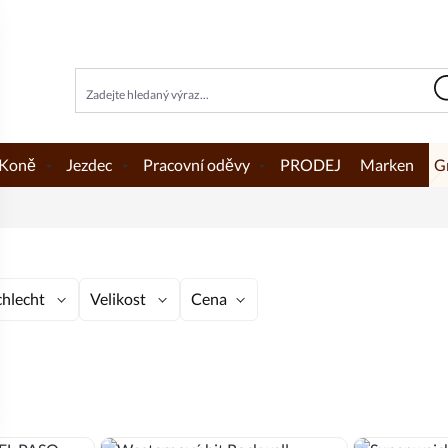
Koně
Jezdec
Pracovní oděvy
PRODEJ
Marken
G
hlecht
Velikost
Cena