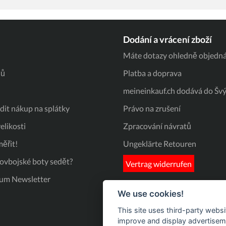
dem Turnier 
Ausritt - dies
alle Blicke auf sich. -
Passform: meh
es perfekt anzupass
Dodání a vrácení zboží
kleines WB Maße: Genickstück: 90
cm - 105 cm (
Máte dotazy ohledně objedná
Gebissring) - Vorderzeug: 54 cm -63
cm ( von Brust
jů
Platba a doprava
Durchmesser 
meineinkauf.ch dodává do Šv
it nákup na splátky
Právo na zrušení
elikosti
Zpracování návratů
ěřit!
Ungeklärte Retouren
kovbojské boty sedět?
Vertrag widerrufen
um Newsletter
We use cookies!
This site uses third-party websi
improve and display advertisemen