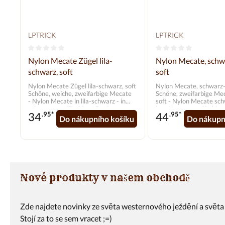
LPTRICK
LPTRICK
Průměrné hodnocení 0 z 5 hvězd
Průměrné hodnocení
Nylon Mecate Zügel lila-
Nylon Mecate, schw
schwarz, soft
soft
Nylon Mecate Zügel lila-schwarz, soft
Nylon Mecate, schwarz-
Schöne, weiche, zweifarbige Mecate
Schöne, zweifarbige Mec
- Nylon Mecate in lila-schwarz - in
soft - Nylon Mecate schwarz-weiß -
schönem zweiffarbigen Design
in schönem, zweifarbigen
34
.95*
44
.95*
Durchmesser: 5/8" (1,5 cm) Länge:
liegt weich in der Hand
Do nákupního košíku
Do nákupn
ca. 7 m
Durchmesser:5/8" (1,5 cm) Länge
7 m
Nové produkty v našem obchodě
Zde najdete novinky ze světa westernového ježdění a světa 
Stojí za to se sem vracet ;=)