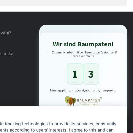
oder beim entspannten
es Set zieht garantiert
 Optimale
rfach verstellbar, um
en. Größe: Cob-
 von Gebissring zu
vání?
platte zum Sattelring) -
Wir sind Baumpaten!
Ringe ca: 7 cm
ýcarska
In Zusammenarbeit mit den Baumpaten Deutschland®
haben wir bereits
1
3
Bäume gepflanzt – regional, nachhaltig, transparent.
te tracking technologies to provide its services, constantly
ts according to users' interests. I agree to this and can