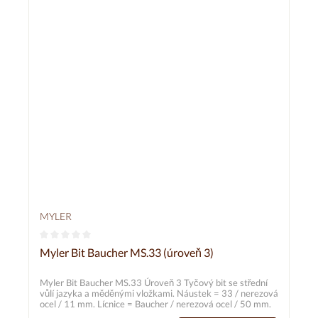
MYLER
Průměrné hodnocení 0 z 5 hvězd
Myler Bit Baucher MS.33 (úroveň 3)
Myler Bit Baucher MS.33 Úroveň 3 Tyčový bit se střední
vůlí jazyka a měděnými vložkami. Náustek = 33 / nerezová
ocel / 11 mm. Lícnice = Baucher / nerezová ocel / 50 mm.