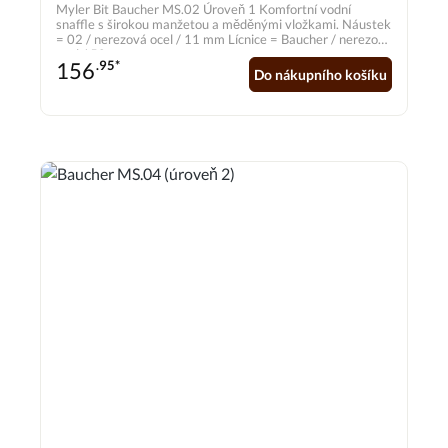
Myler Bit Baucher MS.02 Úroveň 1 Komfortní vodní
snaffle s širokou manžetou a měděnými vložkami. Náustek
= 02 / nerezová ocel / 11 mm Lícnice = Baucher / nerezová
ocel / 50 mm
156
.95*
Do nákupního košíku