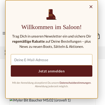
Přejít na hlavní obsah
×
Kontakt/umístění
Willkommen im Saloon!
Trag Dich in unseren Newsletter ein und sichere Dir
regemäßige Rabatte
auf Deine Bestellungen – plus
News zu neuen Boots, Sätteln & Aktionen.
Domů
Westernová jízdárna
Západní kousky
Myler Bits
Myler Bit Baucher
Jetzt anmelden
Mit der Anmeldung akzeptierst Du unsere
Datenschutzbestimmungen
.
Abmeldung jederzeit möglich.
Filtr