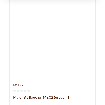
MYLER
Průměrné hodnocení 0 z 5 hvězd
Myler Bit Baucher MS.02 (úroveň 1)