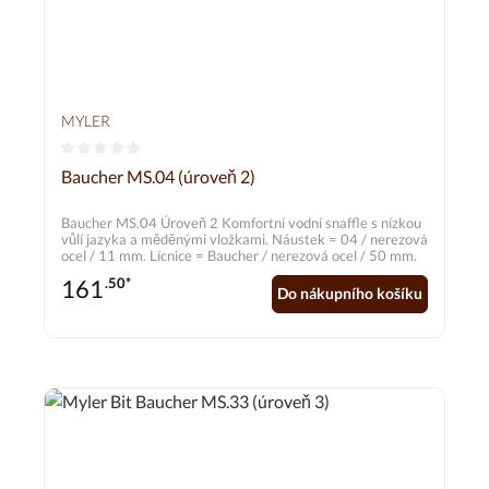
MYLER
Průměrné hodnocení 0 z 5 hvězd
Baucher MS.04 (úroveň 2)
Baucher MS.04 Úroveň 2 Komfortní vodní snaffle s nízkou
vůlí jazyka a měděnými vložkami. Náustek = 04 / nerezová
ocel / 11 mm. Lícnice = Baucher / nerezová ocel / 50 mm.
161
.50*
Do nákupního košíku