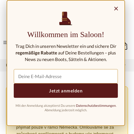
Přejít na hlavní obsah
×
Kontakt/umístění
Willkommen im Saloon!
Trag Dich in unseren Newsletter ein und sichere Dir
regemäßige Rabatte
auf Deine Bestellungen – plus
News zu neuen Boots, Sätteln & Aktionen.
Domů
Západní móda
Westernové boty
Dětské westernové boty
Jetzt anmelden
Změna podmínek dopravy v důsledku nařízení EU
⚠️
PPWR
Mit der Anmeldung akzeptierst Du unsere
Datenschutzbestimmungen
.
V důsledku nového nařízení EU o obalech (PPWR)
Abmeldung jederzeit möglich.
musíme do odvolání pozastavit zasílání zásilek do jiných
evropských zemí. Objednávky lze v současné době
přijímat pouze v rámci Německa. Omlouváme se za
způsobené nepříjemnosti a budeme vás informovat,