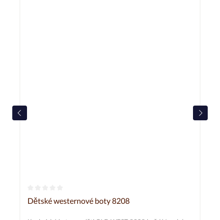
Průměrné hodnocení 0 z 5 hvězd
Dětské westernové boty 8208