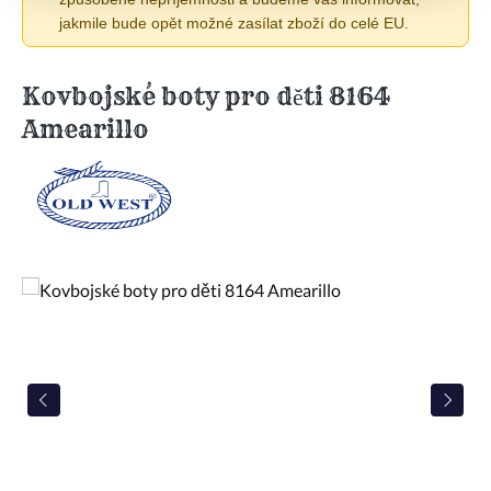
jakmile bude opět možné zasílat zboží do celé EU.
Kovbojské boty pro děti 8164
Amearillo
Přeskočit galerii obrázků