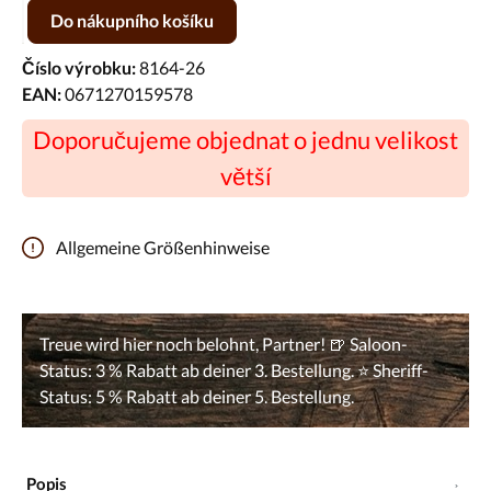
Množství produktu: Zadejte požadované množství nebo pomocí tlačíte
Do nákupního košíku
Číslo výrobku:
8164-26
EAN:
0671270159578
Doporučujeme objednat o jednu velikost
větší
Allgemeine Größenhinweise
Popis