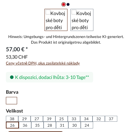
57,00 € *
53,30 CHF
Ceny včetně DPH, plus zasilatelské náklady
K dispozici, dodací lhůta: 3-10 Tage
Vyberte
Barva
Hnědá
Vyberte
Velikost
38
29
27
39
25
33
34
32
37
26
36
35
28
31
30
24