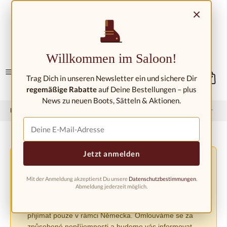
Přejít na hlavní obsah
×
Kontakt/umístění
Willkommen im Saloon!
Trag Dich in unseren Newsletter ein und sichere Dir
regemäßige Rabatte
auf Deine Bestellungen – plus
News zu neuen Boots, Sätteln & Aktionen.
Domů
Západní móda
Westernové boty
Dětské westernové boty
Jetzt anmelden
Změna podmínek dopravy v důsledku nařízení EU
⚠️
PPWR
Mit der Anmeldung akzeptierst Du unsere
Datenschutzbestimmungen
.
V důsledku nového nařízení EU o obalech (PPWR)
Abmeldung jederzeit möglich.
musíme do odvolání pozastavit zasílání zásilek do jiných
evropských zemí. Objednávky lze v současné době
přijímat pouze v rámci Německa. Omlouváme se za
způsobené nepříjemnosti a budeme vás informovat,