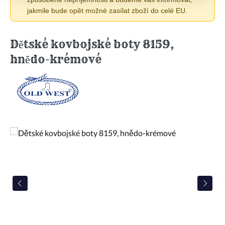
jakmile bude opět možné zasílat zboží do celé EU.
Dětské kovbojské boty 8159,
hnědo-krémové
Přeskočit galerii obrázků