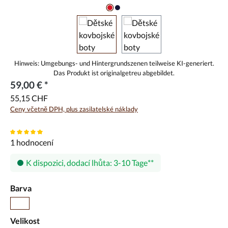
59,00 € *
55,15 CHF
Ceny včetně DPH, plus zasilatelské náklady
Průměrné hodnocení 5 z 5 hvězd
1 hodnocení
K dispozici, dodací lhůta: 3-10 Tage
Vyberte
Barva
Hnědá
Vyberte
Velikost