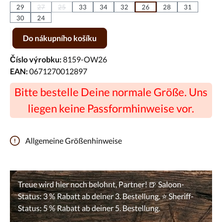
29
27
25
33
34
32
26
28
31
(Tato možnost není momentálně k dispozici.)
(Tato možnost není momentálně k dispozici.)
30
24
Množství produktu: Zadejte požadované množství nebo pomocí tlačíte
Do nákupního košíku
Číslo výrobku:
8159-OW26
EAN:
0671270012897
Bitte bestelle Deine normale Größe. Uns
liegen keine Passformhinweise vor.
Allgemeine Größenhinweise