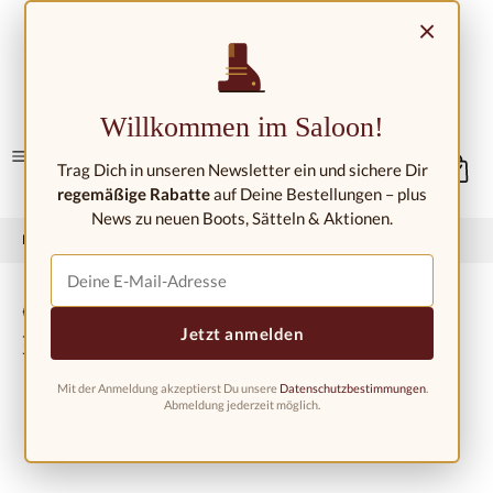
Zum Hauptinhalt springen
×
Kontakt/Standorte
Willkommen im Saloon!
Trag Dich in unseren Newsletter ein und sichere Dir
regemäßige Rabatte
auf Deine Bestellungen – plus
News zu neuen Boots, Sätteln & Aktionen.
Home
Westernmode
Westernstiefel
Westernstiefel Kinder
Cowboystiefel für Kinder BRC2010
Jetzt anmelden
Nashville
Mit der Anmeldung akzeptierst Du unsere
Datenschutzbestimmungen
.
Abmeldung jederzeit möglich.