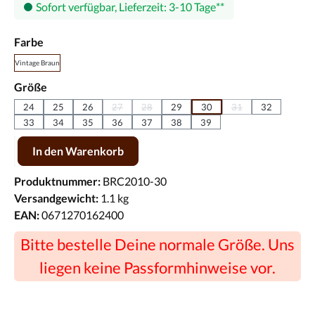
Sofort verfügbar, Lieferzeit: 3-10 Tage
auswählen
Farbe
Vintage Braun
auswählen
Größe
24
25
26
27
28
29
30
31
32
(Diese Option ist zurzeit nicht verfügbar.)
(Diese Option ist zurzeit nicht verfügbar.)
(Diese Option ist zurz
33
34
35
36
37
38
39
Produkt Anzahl: Gib den gewünschten Wert ein oder benutze die Scha
In den Warenkorb
Produktnummer:
BRC2010-30
Versandgewicht:
1.1 kg
EAN:
0671270162400
Bitte bestelle Deine normale Größe. Uns
liegen keine Passformhinweise vor.