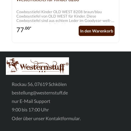
Cowboystiefel Kinder OLD WEST 8208 braun/blau
Cowboystiefel von OLD WEST für Kinder. Diese
Cowboystiefel sind aus echtem Leder im Goodyear-welt-
Verfahren hergestellt. Die dekorative Ziernaht sorgt für
77
.00*
einen besonderen Look. Obermaterial: Echtes Leder
In den Warenkorb
Futter: Handgenähtes Futter Sohle: Gummi Form: Square
Toes Innensole: Echtleder Innensole mit weicher Komfort
Laufsohle
Rockau 56, 07619 Schkölen
bestellung@westernstuff.de
nur E-Mail Support
9:00 bis 17:00 Uhr
Oder über unser
Kontaktformular
.