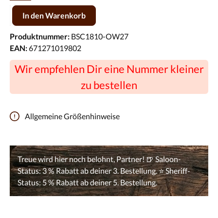
Produkt Anzahl: Gib den gewünschten Wert ein oder benutze die Scha
In den Warenkorb
Produktnummer:
BSC1810-OW27
EAN:
671271019802
Wir empfehlen Dir eine Nummer kleiner
zu bestellen
Allgemeine Größenhinweise