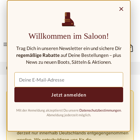
Zum Hauptinhalt springen
×
Kontakt/Standorte
Willkommen im Saloon!
Trag Dich in unseren Newsletter ein und sichere Dir
regemäßige Rabatte
auf Deine Bestellungen – plus
News zu neuen Boots, Sätteln & Aktionen.
Home
Westernmode
Westernstiefel
Westernstiefel Kinder
Jetzt anmelden
Versandänderung aufgrund der EU-Verordnung
⚠️
PPWR
Mit der Anmeldung akzeptierst Du unsere
Datenschutzbestimmungen
.
Aufgrund der neuen EU-Verpackungsverordnung
Abmeldung jederzeit möglich.
(PPWR) müssen wir den Versand in andere europäische
Länder bis auf weiteres einstellen. Bestellungen können
derzeit nur innerhalb Deutschlands entgegengenommen
werden. Wir entschuldigen uns für die