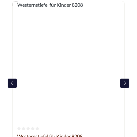
Durchschnittliche Bewertung von 0 von 5 Sternen
Westernstiefel für Kinder 8208