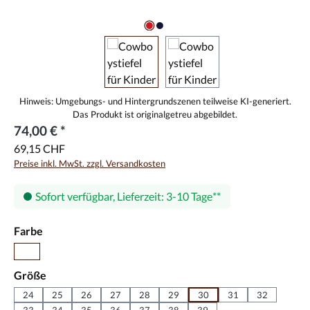
74,00 € *
69,15 CHF
Preise inkl. MwSt. zzgl. Versandkosten
Sofort verfügbar, Lieferzeit: 3-10 Tage
auswählen
Farbe
rot
auswählen
Größe
24
25
26
27
28
29
30
31
32
33
34
35
36
37
38
39