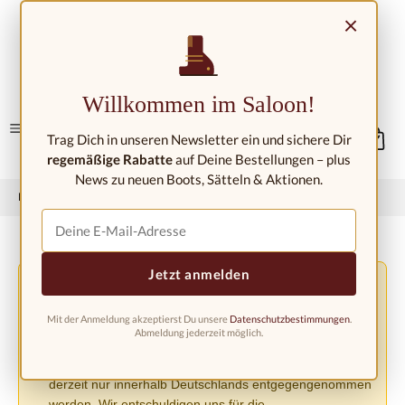
Zum Hauptinhalt springen
×
Kontakt/Standorte
Willkommen im Saloon!
Trag Dich in unseren Newsletter ein und sichere Dir
regemäßige Rabatte
auf Deine Bestellungen – plus
News zu neuen Boots, Sätteln & Aktionen.
Home
Westernmode
Westernstiefel
Westernstiefel Kinder
Jetzt anmelden
Versandänderung aufgrund der EU-Verordnung
⚠️
PPWR
Mit der Anmeldung akzeptierst Du unsere
Datenschutzbestimmungen
.
Aufgrund der neuen EU-Verpackungsverordnung
Abmeldung jederzeit möglich.
(PPWR) müssen wir den Versand in andere europäische
Länder bis auf weiteres einstellen. Bestellungen können
derzeit nur innerhalb Deutschlands entgegengenommen
werden. Wir entschuldigen uns für die