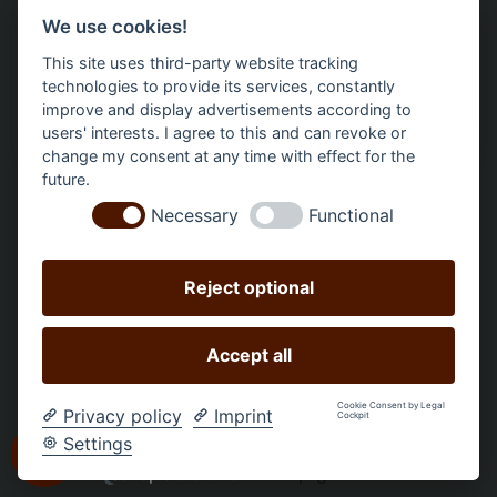
We use cookies!
Bäume gepflanzt – regional, nachhaltig, transparent.
This site uses third-party website tracking
technologies to provide its services, constantly
improve and display advertisements according to
users' interests. I agree to this and can revoke or
change my consent at any time with effect for the
future.
Necessary
Functional
Reject optional
Accept all
Alle Preise inkl. gesetzl. Mehrwertsteuer zzgl.
Versandkosten
und ggf. Nachnahmegebühren, wenn nicht
Cookie Consent by Legal
Privacy policy
Imprint
Cockpit
anders angegeben.
Settings
Shop erstellt von
Homepage-Heldin