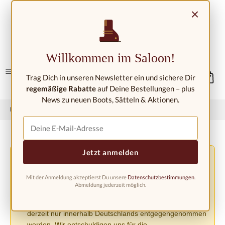
Zum Hauptinhalt springen
×
Kontakt/Standorte
Willkommen im Saloon!
Trag Dich in unseren Newsletter ein und sichere Dir
regemäßige Rabatte
auf Deine Bestellungen – plus
News zu neuen Boots, Sätteln & Aktionen.
Home
Westernmode
Westernstiefel
Westernstiefel Kinder
Jetzt anmelden
Versandänderung aufgrund der EU-Verordnung
⚠️
PPWR
Mit der Anmeldung akzeptierst Du unsere
Datenschutzbestimmungen
.
Aufgrund der neuen EU-Verpackungsverordnung
Abmeldung jederzeit möglich.
(PPWR) müssen wir den Versand in andere europäische
Länder bis auf weiteres einstellen. Bestellungen können
derzeit nur innerhalb Deutschlands entgegengenommen
werden. Wir entschuldigen uns für die