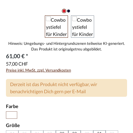
61,00 € *
57,00 CHF
Preise inkl. MwSt. zzgl. Versandkosten
Derzeit ist das Produkt nicht verfügbar, wir
benachrichtigen Dich gern per E-Mail
auswählen
Farbe
(Diese Option ist zurzeit nicht verfügbar.)
Blau
auswählen
Größe