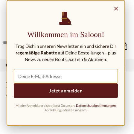
Přejít na hlavní obsah
×
Kontakt/umístění
Willkommen im Saloon!
Trag Dich in unseren Newsletter ein und sichere Dir
regemäßige Rabatte
auf Deine Bestellungen – plus
News zu neuen Boots, Sätteln & Aktionen.
Domů
Západní móda
Westernové boty
Dětské westernové boty
Kovbojské boty pro děti BSC1824,
Jetzt anmelden
Amerika
Mit der Anmeldung akzeptierst Du unsere
Datenschutzbestimmungen
.
Abmeldung jederzeit möglich.