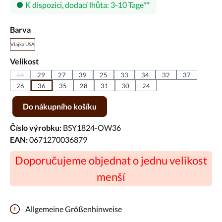
K dispozici, dodací lhůta: 3-10 Tage
Vyberte
Barva
Vlajka USA
Vyberte
Velikost
38
29
27
39
25
33
34
32
37
(Tato možnost není momentálně k dispozici.)
26
36
35
28
31
30
24
Množství produktu: Zadejte požadované množství nebo pomocí tlačíte
Do nákupního košíku
Číslo výrobku:
BSY1824-OW36
EAN:
0671270036879
Doporučujeme objednat o jednu velikost
menší
Allgemeine Größenhinweise