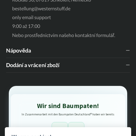
jemné žebrování, které zabraňuje uklouznutí a zaručuje
bestellung@westernstuff.de
pevný došlap. Přehledné údaje o výrobku: Materiál: Vysoce
kvalitní pravá kůže v hnědé a modré barvě. Design:
only email support
Detailní westernová výšivka na stélce. Podrážka:
Protiskluzová gumová podrážka s inovativním
9:00 až 17:00
pyramidovým profilem pro optimální přilnavost. Střih:
Pohodlný čtvercový tvar s praktickými poutky na
Nebo prostřednictvím našeho
kontaktní formulář
.
nazouvání. Získejte doma pocit divokého západu - ať už ve
stáji, na výstavě nebo jako stylové vyjádření v
každodenním životě!
Nápověda
Dodání a vrácení zboží
Wir sind Baumpaten!
In Zusammenarbeit mit den Baumpaten Deutschland® haben wir bereits
1
3