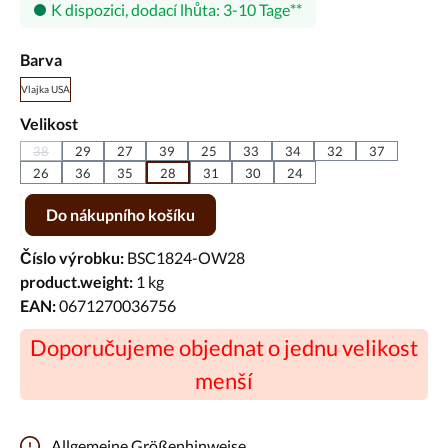
K dispozici, dodací lhůta: 3-10 Tage
Vyberte
Barva
Vlajka USA
Vyberte
Velikost
38
29
27
39
25
33
34
32
37
(Tato možnost není momentálně k dispozici.)
26
36
35
28
31
30
24
Množství produktu: Zadejte požadované množství nebo pomocí tlačíte
Do nákupního košíku
Číslo výrobku:
BSC1824-OW28
product.weight:
1 kg
EAN:
0671270036756
Doporučujeme objednat o jednu velikost
menší
Allgemeine Größenhinweise