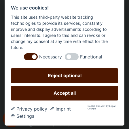
1
3
We use cookies!
This site uses third-party website tracking
Bäume gepflanzt – regional, nachhaltig, transparent.
technologies to provide its services, constantly
improve and display advertisements according to
users' interests. I agree to this and can revoke or
change my consent at any time with effect for the
future.
Necessary
Functional
Reject optional
Accept all
Všechny ceny včetně DPH +
náklady na dopravu
a případné
Cookie Consent by Legal
Privacy policy
Imprint
Cockpit
poplatky za doručení, není-li uvedeno jinak.
Settings
Obchod vytvořený
ch-web.design