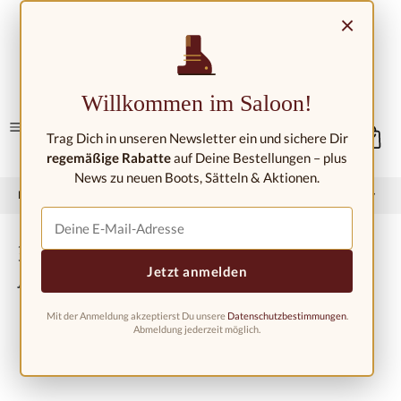
Přejít na hlavní obsah
×
Kontakt/umístění
Willkommen im Saloon!
Trag Dich in unseren Newsletter ein und sichere Dir
regemäßige Rabatte
auf Deine Bestellungen – plus
News zu neuen Boots, Sätteln & Aktionen.
Domů
Západní móda
Westernové boty
Dětské westernové boty
Kovbojské boty pro děti BSC1824,
Jetzt anmelden
Amerika
Mit der Anmeldung akzeptierst Du unsere
Datenschutzbestimmungen
.
Abmeldung jederzeit möglich.