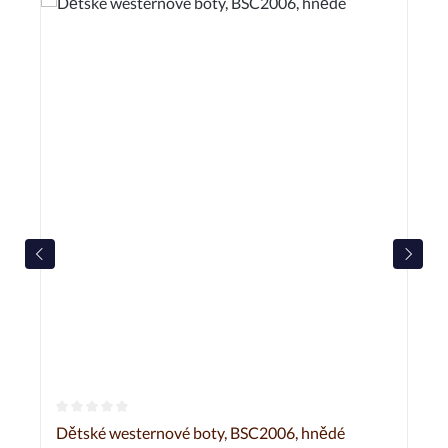
Průměrné hodnocení 0 z 5 hvězd
Dětské westernové boty, BSC2006, hnědé