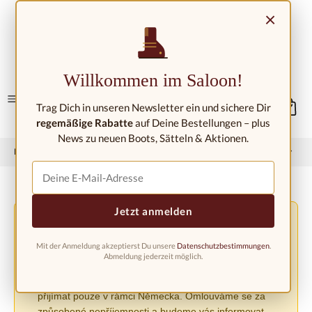
Přejít na hlavní obsah
×
Kontakt/umístění
Willkommen im Saloon!
Trag Dich in unseren Newsletter ein und sichere Dir
regemäßige Rabatte
auf Deine Bestellungen – plus
News zu neuen Boots, Sätteln & Aktionen.
Domů
Západní móda
Westernové boty
Dětské westernové boty
Jetzt anmelden
Změna podmínek dopravy v důsledku nařízení EU
⚠️
PPWR
Mit der Anmeldung akzeptierst Du unsere
Datenschutzbestimmungen
.
V důsledku nového nařízení EU o obalech (PPWR)
Abmeldung jederzeit möglich.
musíme do odvolání pozastavit zasílání zásilek do jiných
evropských zemí. Objednávky lze v současné době
přijímat pouze v rámci Německa. Omlouváme se za
způsobené nepříjemnosti a budeme vás informovat,