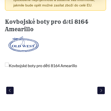
jakmile bude opět možné zasílat zboží do celé EU.
Kovbojské boty pro děti 8164
Amearillo
Přeskočit galerii obrázků