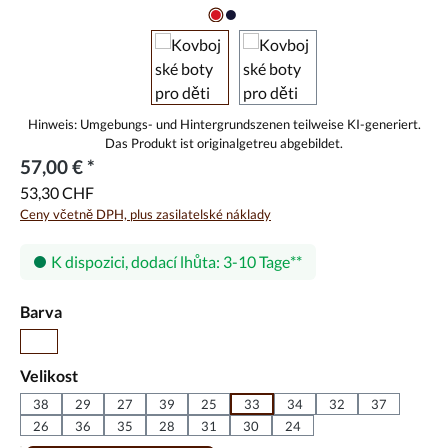
57,00 € *
53,30 CHF
Ceny včetně DPH, plus zasilatelské náklady
K dispozici, dodací lhůta: 3-10 Tage
Vyberte
Barva
Hnědá
Vyberte
Velikost
38
29
27
39
25
33
34
32
37
26
36
35
28
31
30
24