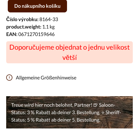
Množství produktu: Zadejte požadované množství nebo pomocí tlačíte
Do nákupního košíku
Číslo výrobku:
8164-33
product.weight:
1.1 kg
EAN:
0671270159646
Doporučujeme objednat o jednu velikost
větší
Allgemeine Größenhinweise