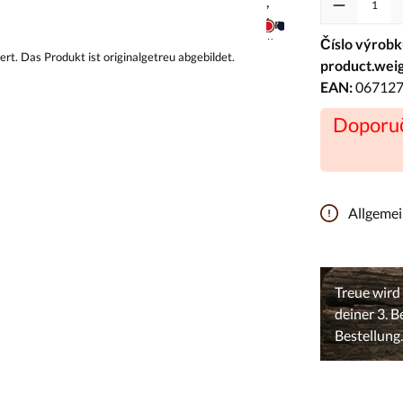
Číslo výrobk
product.weig
EAN:
06712
Doporuč
Allgeme