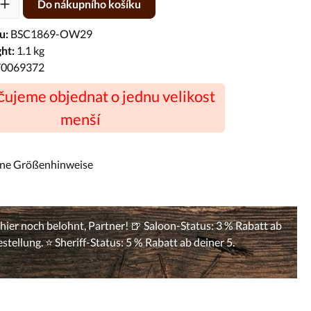
Do nákupního košíku
u:
BSC1869-OW29
ht:
1.1 kg
70069372
ujeme objednat o jednu velikost
menší
ine Größenhinweise