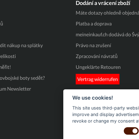
Dodání a vrácení zboží
Máte dotazy ohledně objedná
jů
Platba a doprava
meineinkauf.ch dodává do Šv
it nákup na splátky
Právo na zrušení
elikosti
Zpracování návratů
ěřit!
Ungeklärte Retouren
kovbojské boty sedět?
Vertrag widerrufen
um Newsletter
We use cookies!
This site uses third-party websi
improve and display advertisemen
revoke or change my consent at 