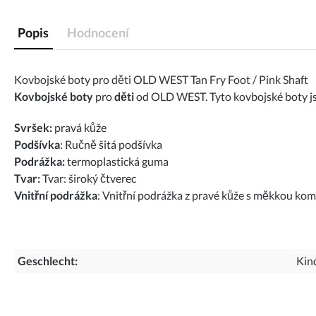
Popis
Hodnocení
Kovbojské boty pro děti OLD WEST Tan Fry Foot / Pink Shaft
Kovbojské boty
pro
děti
od OLD WEST. Tyto kovbojské boty jsou
Svršek:
pravá kůže
Podšívka
: Ručně šitá podšívka
Podrážka:
termoplastická guma
Tvar:
Tvar: široký čtverec
Vnitřní podrážka
: Vnitřní podrážka z pravé kůže s měkkou ko
Geschlecht:
Kin