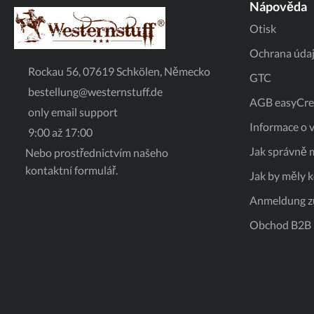
Nápověda
Otisk
Ochrana úda
Rockau 56, 07619 Schkölen, Německo
GTC
bestellung@westernstuff.de
AGB easyCred
only email support
Informace o v
9:00 až 17:00
Jak správně m
Nebo prostřednictvím našeho
kontaktní formulář
.
Jak by měly 
Anmeldung z
Obchod B2B