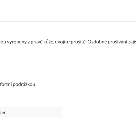
 vyrobeny z pravé kůže, dvojitě prošité. Ozdobné prošívání zajišť
mfortní podrážkou
der