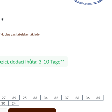
 *
, plus zasilatelské náklady
nocení 5 z 5 hvězd
zici, dodací lhůta: 3-10 Tage
27
39
25
33
34
32
37
26
36
35
30
24
uktu: Zadejte požadované množství nebo pomocí tlačítek zvyšte neb