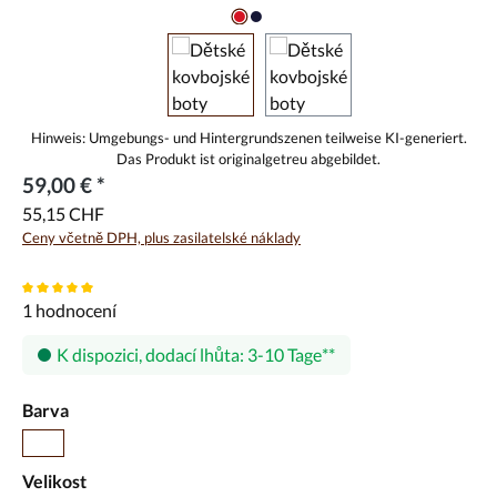
59,00 € *
55,15 CHF
Ceny včetně DPH, plus zasilatelské náklady
Průměrné hodnocení 5 z 5 hvězd
1 hodnocení
K dispozici, dodací lhůta: 3-10 Tage
Vyberte
Barva
Hnědá
Vyberte
Velikost