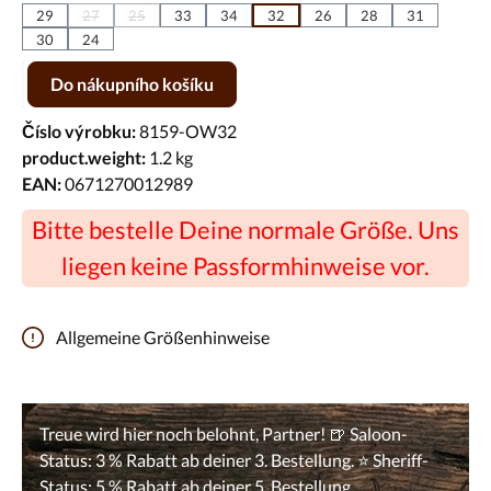
29
27
25
33
34
32
26
28
31
(Tato možnost není momentálně k dispozici.)
(Tato možnost není momentálně k dispozici.)
30
24
Množství produktu: Zadejte požadované množství nebo pomocí tlačíte
Do nákupního košíku
Číslo výrobku:
8159-OW32
product.weight:
1.2 kg
EAN:
0671270012989
Bitte bestelle Deine normale Größe. Uns
liegen keine Passformhinweise vor.
Allgemeine Größenhinweise