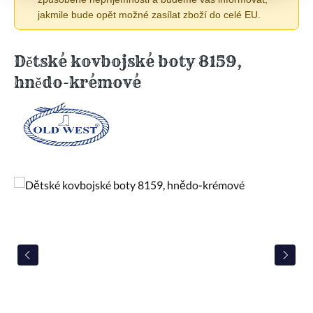
jakmile bude opět možné zasílat zboží do celé EU.
Dětské kovbojské boty 8159,
hnědo-krémové
Přeskočit galerii obrázků