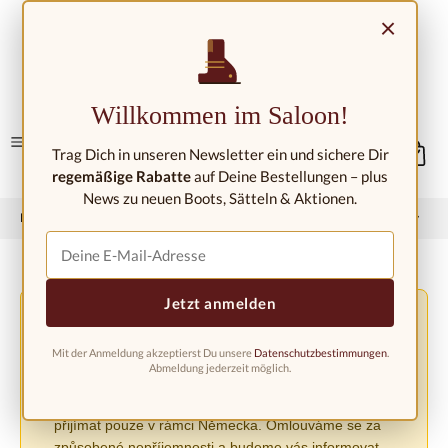
Přejít na hlavní obsah
×
Kontakt/umístění
Willkommen im Saloon!
Trag Dich in unseren Newsletter ein und sichere Dir
regemäßige Rabatte
auf Deine Bestellungen – plus
News zu neuen Boots, Sätteln & Aktionen.
Domů
Západní móda
Westernové boty
Dětské westernové boty
Jetzt anmelden
Změna podmínek dopravy v důsledku nařízení EU
⚠️
PPWR
Mit der Anmeldung akzeptierst Du unsere
Datenschutzbestimmungen
.
V důsledku nového nařízení EU o obalech (PPWR)
Abmeldung jederzeit möglich.
musíme do odvolání pozastavit zasílání zásilek do jiných
evropských zemí. Objednávky lze v současné době
přijímat pouze v rámci Německa. Omlouváme se za
způsobené nepříjemnosti a budeme vás informovat,