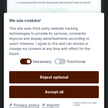
In Zusammenarbeit mit den Baumpaten Deutschland® haben wir bereits
1
3
We use cookies!
This site uses third-party website tracking
Bäume gepflanzt – regional, nachhaltig, transparent.
technologies to provide its services, constantly
improve and display advertisements according to
users' interests. I agree to this and can revoke or
change my consent at any time with effect for the
future.
Necessary
Functional
Reject optional
Accept all
Všechny ceny včetně DPH +
náklady na dopravu
a případné
Cookie Consent by Legal
Privacy policy
Imprint
Cockpit
poplatky za doručení, není-li uvedeno jinak.