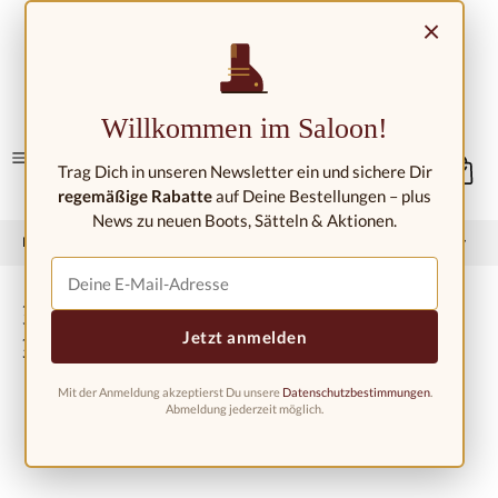
Přejít na hlavní obsah
×
Kontakt/umístění
Willkommen im Saloon!
Trag Dich in unseren Newsletter ein und sichere Dir
regemäßige Rabatte
auf Deine Bestellungen – plus
News zu neuen Boots, Sätteln & Aktionen.
Domů
Západní móda
Westernové boty
Dětské westernové boty
Dětské kovbojské boty 8122, světle
Jetzt anmelden
hnědé
Mit der Anmeldung akzeptierst Du unsere
Datenschutzbestimmungen
.
Abmeldung jederzeit möglich.