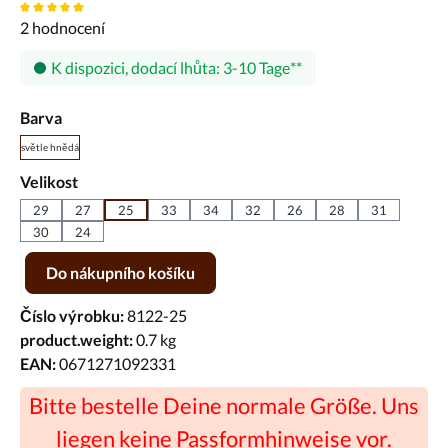
Průměrné hodnocení 5 z 5 hvězd
2 hodnocení
K dispozici, dodací lhůta: 3-10 Tage
Vyberte
Barva
světle hnědá
Vyberte
Velikost
29
27
25
33
34
32
26
28
31
30
24
Množství produktu: Zadejte požadované množství nebo pomocí tlačíte
Do nákupního košíku
Číslo výrobku:
8122-25
product.weight:
0.7 kg
EAN:
0671271092331
Bitte bestelle Deine normale Größe. Uns
liegen keine Passformhinweise vor.