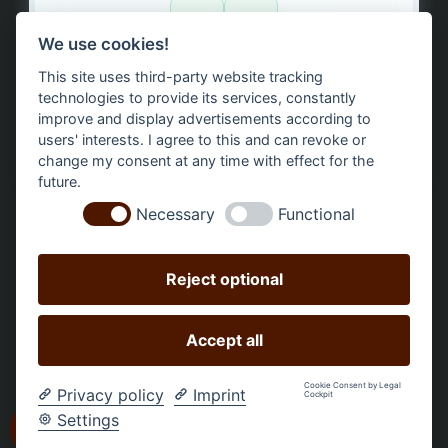
1
3
We use cookies!
This site uses third-party website tracking
Bäume gepflanzt – regional, nachhaltig, transparent.
technologies to provide its services, constantly
improve and display advertisements according to
users' interests. I agree to this and can revoke or
change my consent at any time with effect for the
future.
Necessary
Functional
Reject optional
Accept all
Všechny ceny včetně DPH +
náklady na dopravu
a případné
Cookie Consent by Legal
Privacy policy
Imprint
Cockpit
poplatky za doručení, není-li uvedeno jinak.
Settings
Obchod vytvořený
ch-web.design