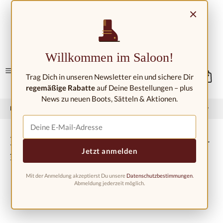
Přejít na hlavní obsah
×
Kontakt/umístění
Willkommen im Saloon!
Trag Dich in unseren Newsletter ein und sichere Dir
regemäßige Rabatte
auf Deine Bestellungen – plus
News zu neuen Boots, Sätteln & Aktionen.
Domů
Západní móda
Westernové boty
Dětské westernové boty
Dětské kovbojské boty 1618, černo-
Jetzt anmelden
modré
Mit der Anmeldung akzeptierst Du unsere
Datenschutzbestimmungen
.
Abmeldung jederzeit möglich.