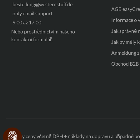
bestellung@westernstuff.de
AGB easyCred
only email support
Informace o v
9:00 až 17:00
Jak správně m
Nebo prostřednictvím našeho
kontaktní formulář
.
Jak by měly 
Anmeldung z
Obchod B2B
Všechny ceny včetně DPH +
náklady na dopravu
a případné pop