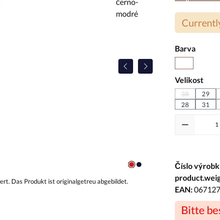
Currently
Vyberte
Barva
(Tato možnost
Modrá
Vyberte
Velikost
38
29
(Tato možnost
28
31
Číslo výrobk
product.weig
EAN:
06712
Bitte b