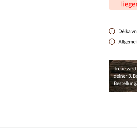
liege
Délka vni
Allgeme