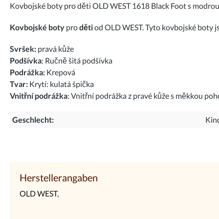
Kovbojské boty pro děti OLD WEST 1618 Black Foot s modrou h
Kovbojské boty
pro
děti
od OLD WEST. Tyto kovbojské boty jso
Svršek:
pravá kůže
Podšívka
: Ručně šitá podšívka
Podrážka:
Krepová
Tvar:
Krytí: kulatá špička
Vnitřní podrážka
: Vnitřní podrážka z pravé kůže s měkkou p
Geschlecht:
Kin
Herstellerangaben
OLD WEST,