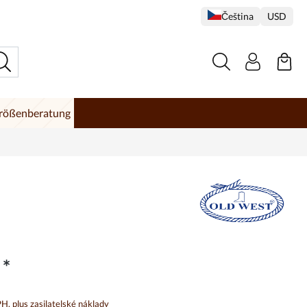
Čeština
USD
rößenberatung
 *
, plus zasilatelské náklady