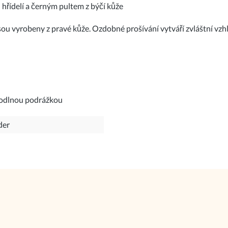
řídelí a černým pultem z býčí kůže
u vyrobeny z pravé kůže. Ozdobné prošívání vytváří zvláštní vzhl
ohodlnou podrážkou
der