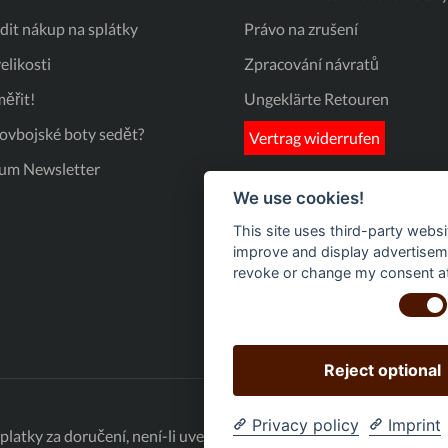
it nákup na splátky
Právo na zrušení
elikosti
Zpracování návratů
ěřit!
Ungeklärte Retouren
kovbojské boty sedět?
Vertrag widerrufen
um Newsletter
We use cookies!
This site uses third-party websi
improve and display advertisemen
revoke or change my consent at 
Reject optional
Privacy policy
Imprint
latky za doručení, není-li uvedeno jinak.