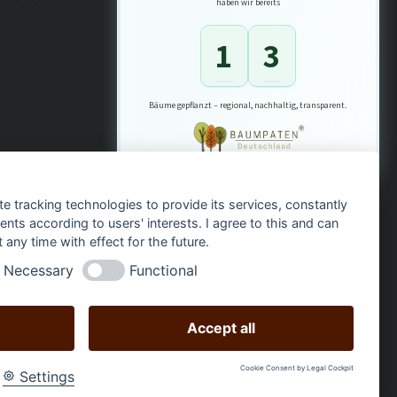
haben wir bereits
1
3
Bäume gepflanzt – regional, nachhaltig, transparent.
te tracking technologies to provide its services, constantly
ts according to users' interests. I agree to this and can
any time with effect for the future.
Necessary
Functional
Accept all
Obchod vytvořený
ch-web.design
Cookie Consent by Legal Cockpit
Settings