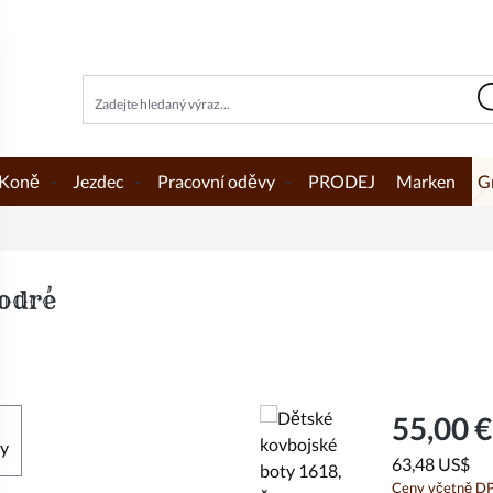
Koně
Jezdec
Pracovní oděvy
PRODEJ
Marken
G
modré
55,00 €
63,48 US$
Ceny včetně DPH