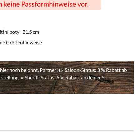
n keine Passformhinweise vor.
třní boty :
21,5 cm
ine Größenhinweise