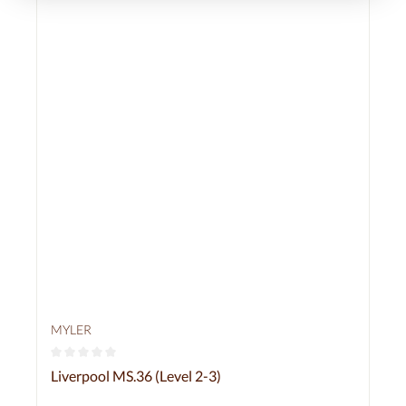
MYLER
Durchschnittliche Bewertung von 0 von 5 Sternen
Liverpool MS.36 (Level 2-3)