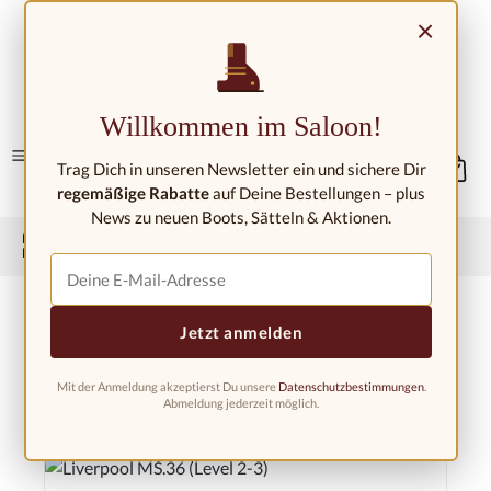
Zum Hauptinhalt springen
×
Kontakt/Standorte
Willkommen im Saloon!
Trag Dich in unseren Newsletter ein und sichere Dir
regemäßige Rabatte
auf Deine Bestellungen – plus
News zu neuen Boots, Sätteln & Aktionen.
Home
Westernreitershop
Westerngebisse
Myler Bits
Myler Liverpool-Gebiss
Jetzt anmelden
Mit der Anmeldung akzeptierst Du unsere
Datenschutzbestimmungen
.
Abmeldung jederzeit möglich.
Produkte filtern