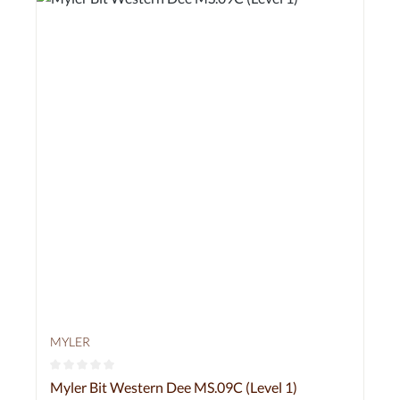
MYLER
Durchschnittliche Bewertung von 0 von 5 Sternen
Myler Bit Western Dee MS.09C (Level 1)