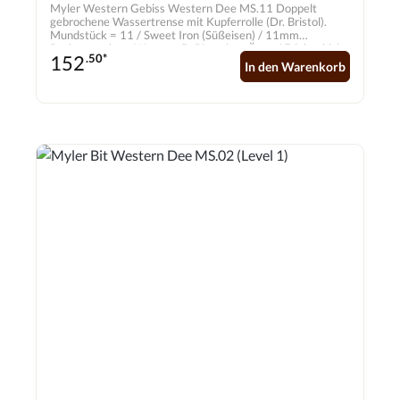
Myler Western Gebiss Western Dee MS.11 Doppelt
gebrochene Wassertrense mit Kupferrolle (Dr. Bristol).
Mundstück = 11 / Sweet Iron (Süßeisen) / 11mm
Backenstücke = Western D-Ring ohne Ösen / Edelstahl /
152
.50*
70mm
In den Warenkorb