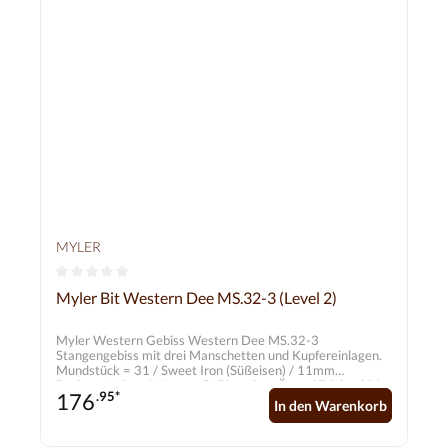
MYLER
Durchschnittliche Bewertung von 0 von 5 Sternen
Myler Bit Western Dee MS.32-3 (Level 2)
Myler Western Gebiss Western Dee MS.32-3
Stangengebiss mit drei Manschetten und Kupfereinlagen.
Mundstück = 31 / Sweet Iron (Süßeisen) / 11mm
Backenstücke = Western D-Ring ohne Ösen / Edelstahl /
176
.95*
70mm
In den Warenkorb