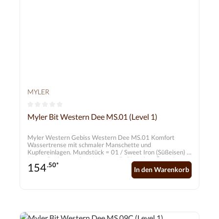
MYLER
Durchschnittliche Bewertung von 0 von 5 Sternen
Myler Bit Western Dee MS.01 (Level 1)
Myler Western Gebiss Western Dee MS.01 Komfort
Wassertrense mit schmaler Manschette und
Kupfereinlagen. Mundstück = 01 / Sweet Iron (Süßeisen) /
11mm Backenstücke = Western D-Ring ohne Ösen /
154
.50*
Edelstahl / 70mm
In den Warenkorb