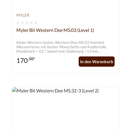
MYLER
Durchschnittliche Bewertung von 0 von 5 Sternen
Myler Bit Western Dee MS.03 (Level 1)
Myler Western Gebiss Western Dee MS.03 Komfort
Wassertrense mit breiter Manschette und Kupferrolle.
Mundstück = 03 / Sweet Iron (Süßeisen) / 11mm
Backenstücke = Western D-Ring ohne Ösen / Edelstahl /
170
.50*
70mm
In den Warenkorb