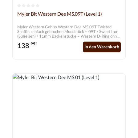
Durchschnittliche Bewertung von 0 von 5 Sternen
Myler Bit Western Dee MS.09T (Level 1)
Myler Western Gebiss Western Dee MS.09T Twisted
Snaffle, einfach gebrochen Mundstück = 09T / Sweet Iron
(Süßeisen) / 11mm Backenstücke = Western D-Ring ohne
Ösen / Edelstahl / 70mm *Cyprium enthält mindestens
138
.95*
86% Kupfer und 2% Eisen. Garantiert Nickel und Zinkfrei.
In den Warenkorb