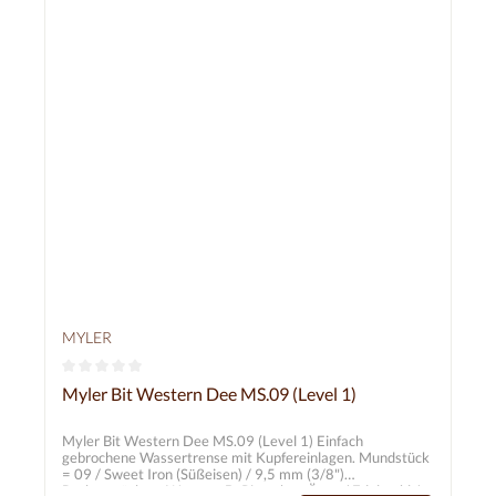
MYLER
Durchschnittliche Bewertung von 0 von 5 Sternen
Myler Bit Western Dee MS.09 (Level 1)
Myler Bit Western Dee MS.09 (Level 1) Einfach
gebrochene Wassertrense mit Kupfereinlagen. Mundstück
= 09 / Sweet Iron (Süßeisen) / 9,5 mm (3/8")
Backenstücke = Western D-Ring ohne Ösen / Edelstahl /