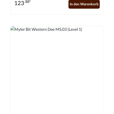
123
.50*
70mm
In den Warenkorb