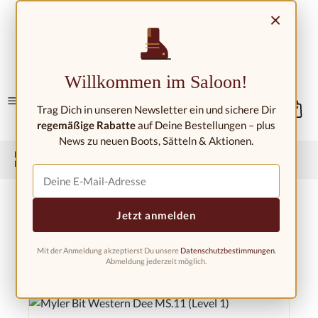
Zum Hauptinhalt springen
×
Kontakt/Standorte
Willkommen im Saloon!
Trag Dich in unseren Newsletter ein und sichere Dir
regemäßige Rabatte
auf Deine Bestellungen – plus
News zu neuen Boots, Sätteln & Aktionen.
Home
Westernreitershop
Westerngebisse
Myler Bits
Myler Bit Western D-Ring
Jetzt anmelden
Mit der Anmeldung akzeptierst Du unsere
Datenschutzbestimmungen
.
Abmeldung jederzeit möglich.
Produkte filtern