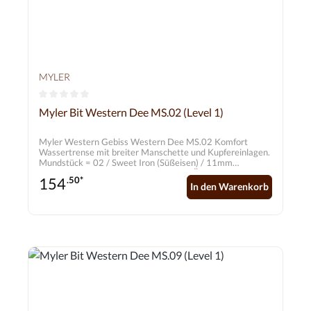
MYLER
Durchschnittliche Bewertung von 0 von 5 Sternen
Myler Bit Western Dee MS.02 (Level 1)
Myler Western Gebiss Western Dee MS.02 Komfort
Wassertrense mit breiter Manschette und Kupfereinlagen.
Mundstück = 02 / Sweet Iron (Süßeisen) / 11mm
Backenstücke = Western D-Ring ohne Ösen / Edelstahl /
154
.50*
70mm
In den Warenkorb