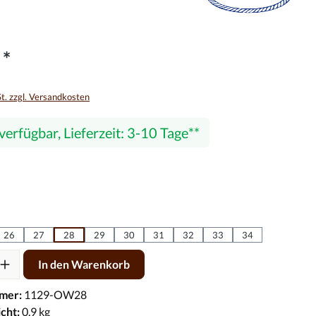
 *
St. zzgl. Versandkosten
verfügbar, Lieferzeit: 3-10 Tage
hlen
hlen
26
27
28
29
30
31
32
33
34
l: Gib den gewünschten Wert ein oder benutze die Schaltflächen um d
In den Warenkorb
mer:
1129-OW28
cht:
0.9 kg