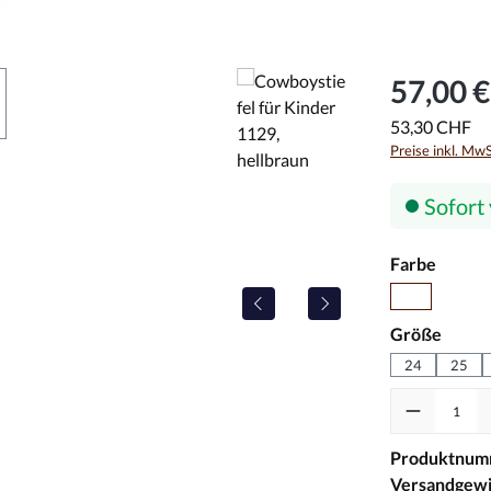
57,00 €
53,30 CHF
Preise inkl. Mw
Sofort 
auswä
Farbe
braun
auswä
Größe
24
25
Produkt Anzah
Produktnum
Versandgewi