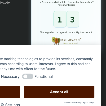
Schweiz
In Zusammenarbeit mit den Baumpaten Deutschland®
haben wir bereits
1
3
Bäume gepflanzt – regional, nachhaltig, transparent.
te tracking technologies to provide its services, constantly
ts according to users' interests. I agree to this and can
any time with effect for the future.
Necessary
Functional
Accept all
Shop erstellt von
Homepage-Heldin
Cookie Consent by Legal Cockpit
Settings