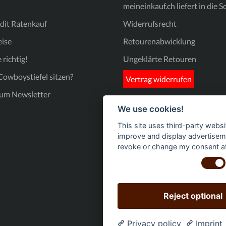
meineinkauf.ch liefert in die 
verfügt über eine feine Riffelung, um ein Ausrutschen zu
verhindern und festen Stand zu garantieren. Produktdetails auf
einen Blick: Material: Hochwertiges Echtleder in Braun und Blau.
dit Ratenkauf
Widerrufsrecht
Design: Detaillierte Western-Stickerei am Schaft.
Sohle: Rutschfeste Gummisohle mit innovativem Pyramiden-
ise
Retourenabwicklung
Profil für optimale Bodenhaftung. Passform: Bequeme Square-
Toe-Form mit praktischen Anziehschlaufen. Hole dir das
 richtig!
Ungeklärte Retouren
Wildwest-Gefühl nach Hause – egal ob im Stall, auf dem Turnier
oder als stylisches Statement im Alltag!
owboystiefel sitzen?
Vertrag widerrufen
um Newsletter
We use cookies!
This site uses third-party websi
improve and display advertisemen
revoke or change my consent at 
Reject optional
Privacy policy
Imprint