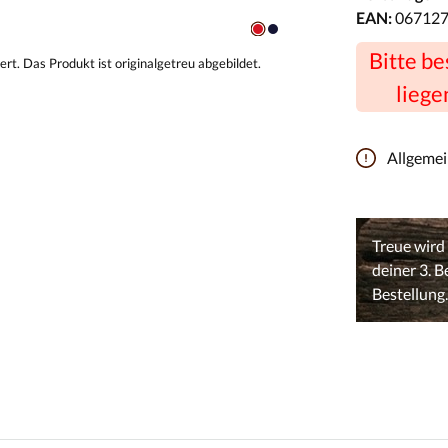
EAN:
06712
Bitte b
liege
Allgeme