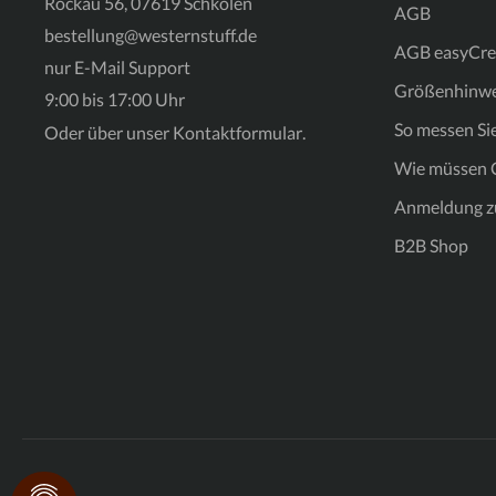
Rockau 56, 07619 Schkölen
AGB
bestellung@westernstuff.de
AGB easyCre
nur E-Mail Support
Größenhinwe
9:00 bis 17:00 Uhr
So messen Sie
Oder über unser
Kontaktformular
.
Wie müssen C
Anmeldung z
B2B Shop