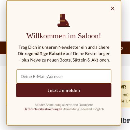
m Hauptinhalt springen
Zur Suche springen
Zur Hauptnavigation springen
×
Kontakt/Standorte
Willkommen im Saloon!
Trag Dich in unseren Newsletter ein und sichere
Home
★Neu★
Westernmode
Westernreitershop
Dir
regemäßige Rabatte
auf Deine Bestellungen
– plus News zu neuen Boots, Sätteln & Aktionen.
Home
Westernmode
Westernstiefel
Westernstiefel Kinder
Versandänderung aufgrund der EU-Verordnung PPWR
⚠️
Jetzt anmelden
Aufgrund der neuen EU-Verpackungsverordnung (PPWR) müssen 
entgegengenommen werden. Wir entschuldigen uns für die Unan
Mit der Anmeldung akzeptierst Du unsere
Datenschutzbestimmungen
. Abmeldung jederzeit möglich.
Cowboystiefel für Kinder 1129, hellb