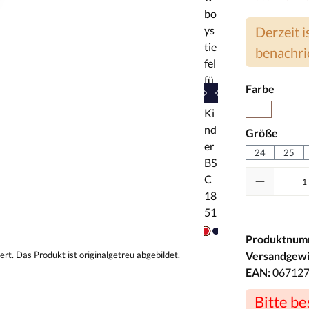
Derzeit i
benachri
auswä
Farbe
(Diese Option 
Pink
auswä
Größe
24
25
Produktnum
Versandgewi
EAN:
06712
Bitte b