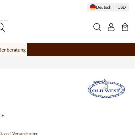
Deutsch
USD
ßenberatung
 *
St. zzgl. Versandkosten