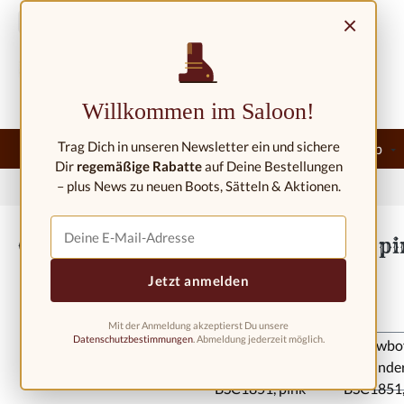
m Hauptinhalt springen
Zur Suche springen
Zur Hauptnavigation springen
×
Kontakt/Standorte
Willkommen im Saloon!
Trag Dich in unseren Newsletter ein und sichere
Home
★Neu★
Westernmode
Westernreitershop
Dir
regemäßige Rabatte
auf Deine Bestellungen
– plus News zu neuen Boots, Sätteln & Aktionen.
Home
Westernmode
Westernstiefel
Westernstiefel Kinder
Cowboystiefel für Kinder BSC1851, p
Jetzt anmelden
Mit der Anmeldung akzeptierst Du unsere
Bildergalerie überspringen
Datenschutzbestimmungen
. Abmeldung jederzeit möglich.