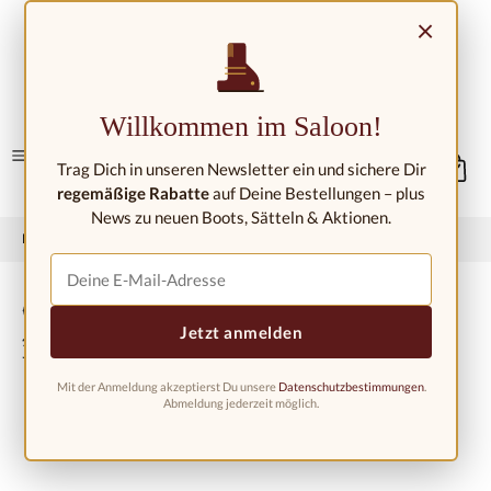
Zum Hauptinhalt springen
×
Kontakt/Standorte
Willkommen im Saloon!
Trag Dich in unseren Newsletter ein und sichere Dir
regemäßige Rabatte
auf Deine Bestellungen – plus
News zu neuen Boots, Sätteln & Aktionen.
Home
Westernmode
Westernstiefel
Westernstiefel Kinder
Cowboystiefel für Kinder BSC1851,
Jetzt anmelden
pink-braun
Mit der Anmeldung akzeptierst Du unsere
Datenschutzbestimmungen
.
Abmeldung jederzeit möglich.