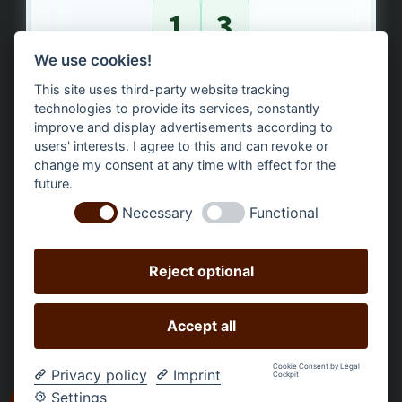
1
3
We use cookies!
Bäume gepflanzt – regional, nachhaltig, transparent.
This site uses third-party website tracking
technologies to provide its services, constantly
improve and display advertisements according to
users' interests. I agree to this and can revoke or
change my consent at any time with effect for the
future.
Necessary
Functional
Reject optional
Accept all
Alle Preise inkl. gesetzl. Mehrwertsteuer zzgl.
Versandkosten
und ggf. Nachnahmegebühren, wenn nicht
Cookie Consent by Legal
Privacy policy
Imprint
Cockpit
anders angegeben.
Settings