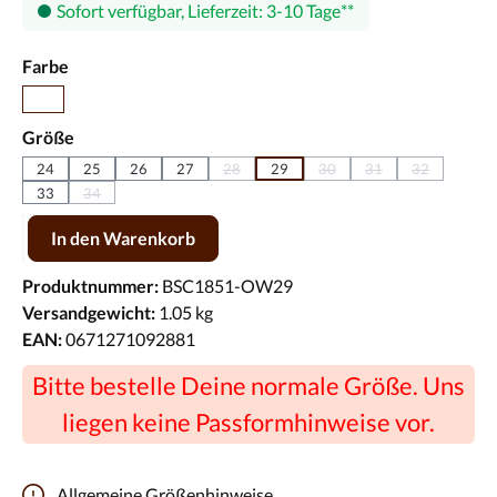
Sofort verfügbar, Lieferzeit: 3-10 Tage
auswählen
Farbe
Pink
auswählen
Größe
24
25
26
27
28
29
30
31
32
(Diese Option ist zurzeit nicht verfügbar.)
(Diese Option ist zurzeit nich
(Diese Option ist zurz
(Diese Option 
33
34
(Diese Option ist zurzeit nicht verfügbar.)
Produkt Anzahl: Gib den gewünschten Wert ein oder benutze die Scha
In den Warenkorb
Produktnummer:
BSC1851-OW29
Versandgewicht:
1.05 kg
EAN:
0671271092881
Bitte bestelle Deine normale Größe. Uns
liegen keine Passformhinweise vor.
Allgemeine Größenhinweise