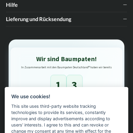
Hilfe
Anziehschlaufen. Hole dir das Wildwest-Gefühl nach
Hause – egal ob im Stall, auf dem Turnier oder als
stylisches Statement im Alltag!
Lieferung und Rücksendung
Wir sind Baumpaten!
In Zusammenarbeit mit den Baumpaten Deutschland® haben wir bereits
1
3
We use cookies!
Bäume gepflanzt – regional, nachhaltig, transparent.
This site uses third-party website tracking
technologies to provide its services, constantly
improve and display advertisements according to
users' interests. I agree to this and can revoke or
change my consent at any time with effect for the