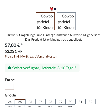
57,00 € *
53,25 CHF
Preise inkl. MwSt. zzgl. Versandkosten
Sofort verfügbar, Lieferzeit: 3-10 Tage
auswählen
Farbe
Braun
auswählen
Größe
24
25
26
27
28
29
30
31
32
33
34
35
36
37
38
39