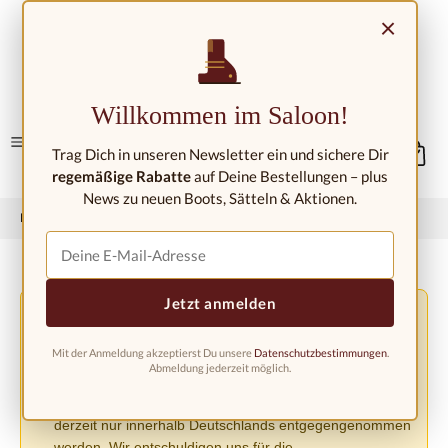
Zum Hauptinhalt springen
×
Kontakt/Standorte
Willkommen im Saloon!
Trag Dich in unseren Newsletter ein und sichere Dir
regemäßige Rabatte
auf Deine Bestellungen – plus
News zu neuen Boots, Sätteln & Aktionen.
Home
Westernmode
Westernstiefel
Westernstiefel Kinder
Jetzt anmelden
Versandänderung aufgrund der EU-Verordnung
⚠️
PPWR
Mit der Anmeldung akzeptierst Du unsere
Datenschutzbestimmungen
.
Aufgrund der neuen EU-Verpackungsverordnung
Abmeldung jederzeit möglich.
(PPWR) müssen wir den Versand in andere europäische
Länder bis auf weiteres einstellen. Bestellungen können
derzeit nur innerhalb Deutschlands entgegengenommen
werden. Wir entschuldigen uns für die