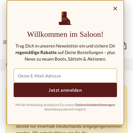
Zum Hauptinhalt springen
×
Kontakt/Standorte
Willkommen im Saloon!
Trag Dich in unseren Newsletter ein und sichere Dir
regemäßige Rabatte
auf Deine Bestellungen – plus
News zu neuen Boots, Sätteln & Aktionen.
Home
Westernmode
Westernstiefel
Westernstiefel Kinder
Jetzt anmelden
Versandänderung aufgrund der EU-Verordnung
⚠️
PPWR
Mit der Anmeldung akzeptierst Du unsere
Datenschutzbestimmungen
.
Aufgrund der neuen EU-Verpackungsverordnung
Abmeldung jederzeit möglich.
(PPWR) müssen wir den Versand in andere europäische
Länder bis auf weiteres einstellen. Bestellungen können
derzeit nur innerhalb Deutschlands entgegengenommen
werden. Wir entschuldigen uns für die