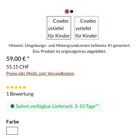
59,00 € *
55,15 CHF
Preise inkl. MwSt. zzgl. Versandkosten
Durchschnittliche Bewertung von 5 von 5 Sternen
1 Bewertung
Sofort verfügbar, Lieferzeit: 3-10 Tage
auswählen
Farbe
Braun