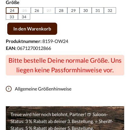
auswählen
Größe
24
25
26
27
28
29
30
31
32
(Diese Option ist zurzeit nicht verfügbar.)
(Diese Option ist zurzeit nicht verfügbar.)
33
34
Produkt Anzahl: Gib den gewünschten Wert ein oder benutze die Scha
In den Warenkorb
Produktnummer:
8159-OW24
EAN:
0671270012866
Bitte bestelle Deine normale Größe. Uns
liegen keine Passformhinweise vor.
Allgemeine Größenhinweise