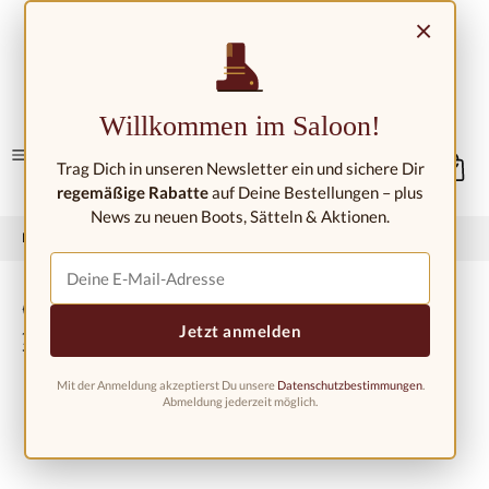
Zum Hauptinhalt springen
×
Kontakt/Standorte
Willkommen im Saloon!
Trag Dich in unseren Newsletter ein und sichere Dir
regemäßige Rabatte
auf Deine Bestellungen – plus
News zu neuen Boots, Sätteln & Aktionen.
Home
Westernmode
Westernstiefel
Westernstiefel Kinder
Cowboystiefel für Kinder 8122,
Jetzt anmelden
hellbraun
Mit der Anmeldung akzeptierst Du unsere
Datenschutzbestimmungen
.
Abmeldung jederzeit möglich.