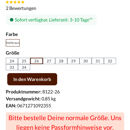
Durchschnittliche Bewertung von 5 von 5 Sternen
2 Bewertungen
Sofort verfügbar, Lieferzeit: 3-10 Tage
auswählen
Farbe
Hellbraun
auswählen
Größe
24
25
26
27
28
29
30
31
32
33
34
Produkt Anzahl: Gib den gewünschten Wert ein oder benutze die Scha
In den Warenkorb
Produktnummer:
8122-26
Versandgewicht:
0.85 kg
EAN:
0671271092355
Bitte bestelle Deine normale Größe. Uns
liegen keine Passformhinweise vor.