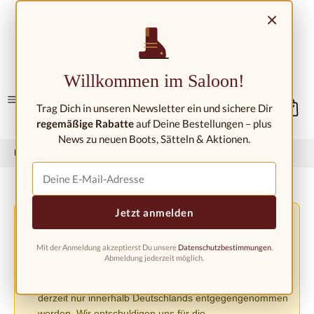
Zum Hauptinhalt springen
×
Kontakt/Standorte
Willkommen im Saloon!
Trag Dich in unseren Newsletter ein und sichere Dir
regemäßige Rabatte
auf Deine Bestellungen – plus
News zu neuen Boots, Sätteln & Aktionen.
Home
Westernmode
Westernstiefel
Westernstiefel Kinder
Jetzt anmelden
Versandänderung aufgrund der EU-Verordnung
⚠️
PPWR
Mit der Anmeldung akzeptierst Du unsere
Datenschutzbestimmungen
.
Aufgrund der neuen EU-Verpackungsverordnung
Abmeldung jederzeit möglich.
(PPWR) müssen wir den Versand in andere europäische
Länder bis auf weiteres einstellen. Bestellungen können
derzeit nur innerhalb Deutschlands entgegengenommen
werden. Wir entschuldigen uns für die