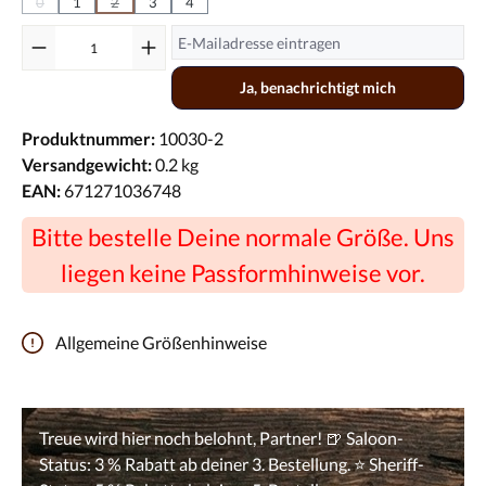
0
1
2
3
4
(Diese Option ist zurzeit nicht verfügbar.)
(Diese Option ist zurzeit nicht verfügbar.)
Ja, benachrichtigt mich
Produktnummer:
10030-2
Versandgewicht:
0.2 kg
EAN:
671271036748
Bitte bestelle Deine normale Größe. Uns
liegen keine Passformhinweise vor.
Allgemeine Größenhinweise