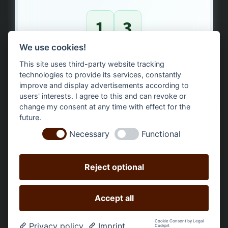
1
3
We use cookies!
Bäume gepflanzt – regional, nachhaltig, transparent.
This site uses third-party website tracking
technologies to provide its services, constantly
improve and display advertisements according to
users' interests. I agree to this and can revoke or
change my consent at any time with effect for the
future.
Necessary
Functional
Reject optional
Accept all
Alle Preise inkl. gesetzl. Mehrwertsteuer zzgl.
Versandkosten
und ggf. Nachnahmegebühren, wenn nicht
Cookie Consent by Legal
Privacy policy
Imprint
Cockpit