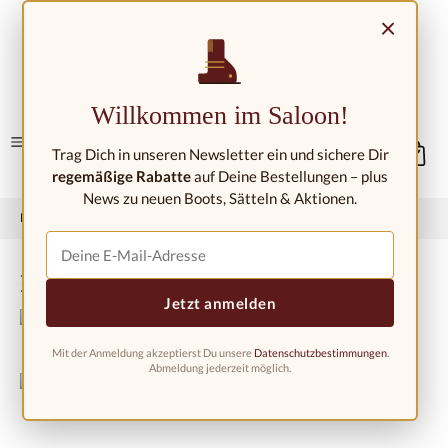
Zum Hauptinhalt springen
×
Kontakt/Standorte
Willkommen im Saloon!
Trag Dich in unseren Newsletter ein und sichere Dir
regemäßige Rabatte
auf Deine Bestellungen – plus
News zu neuen Boots, Sätteln & Aktionen.
Home
Westernreitershop
Sporen & Sporenriemen
Sporen
Black Steel Spurs - Gravur
Jetzt anmelden
Mit der Anmeldung akzeptierst Du unsere
Datenschutzbestimmungen
.
Abmeldung jederzeit möglich.
Bildergalerie überspringen